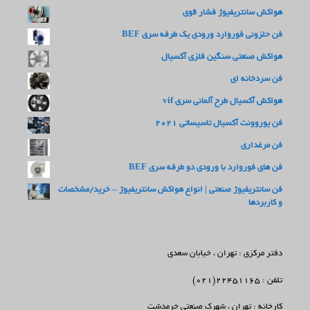
هواکش سانتریفیوژ فشار قوی
فن حلزونی فوروارد ورودی یک طرفه سری BEF
هواکش صنعتی سنگین فلزی آکسیال
فن سردخانه ای
هواکش آکسیال طرح آلمانی سری vif
فن یوروونت آکسیال تاسیساتی 2021
فن مرغداری
فن های فوروارد با ورودی دو طرفه سری BEF
فن سانتریفیوژ صنعتی | انواع هواکش سانتریفیوژ – خرید/مشخصات
و کاربردها
دفتر مرکزی : تهران ، خیابان سعدی
تلفن : 22451165(021)
کارخانه : تهران ، شهرک صنعتی خرمدشت