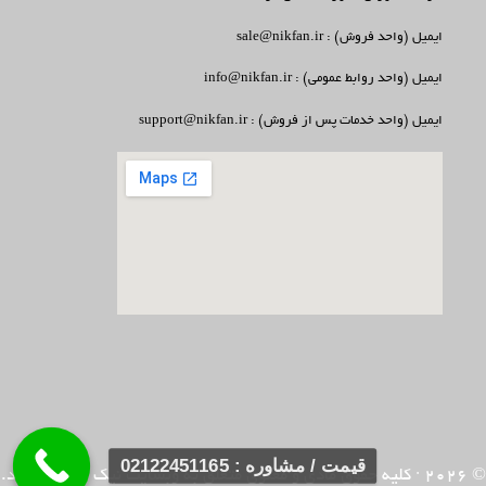
ایمیل (واحد فروش) : sale@nikfan.ir
ایمیل (واحد روابط عمومی) : info@nikfan.ir
ایمیل (واحد خدمات پس از فروش) : support@nikfan.ir
قیمت / مشاوره : 02122451165
© 2026
· کلیه حقوق مادی و معنوی متعلق به وبسایت
نیک فن
می باشد.