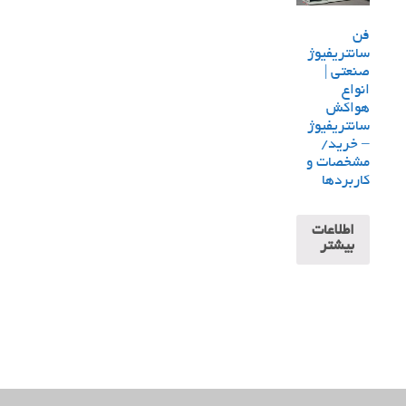
فن
سانتریفیوژ
صنعتی |
انواع
هواکش
سانتریفیوژ
– خرید/
مشخصات و
کاربردها
اطلاعات
بیشتر