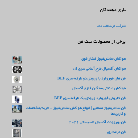
یاری دهندگان
شرکت ارتباطات دابا
برخی از محصولات نیک فن
هواکش سانتریفیوژ فشار قوی
هواکش آکسیال طرح آلمانی سری vif
فن های فوروارد با ورودی دو طرفه سری BEF
هواکش صنعتی سنگین فلزی آکسیال
فن حلزونی فوروارد ورودی یک طرفه سری BEF
فن سانتریفیوژ صنعتی | انواع هواکش سانتریفیوژ – خرید/مشخصات
و کاربردها
فن یوروونت آکسیال تاسیساتی 2021
فن مرغداری