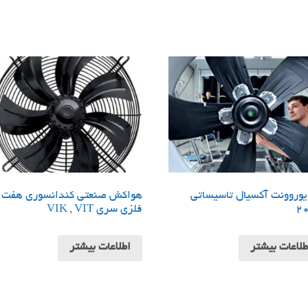
وروونت آکسیال تاسیساتی
هواکش صنعتی کندانسوری هفت 
2
فلزی سری VIK , VIT
طلاعات بیشتر
اطلاعات بیشتر