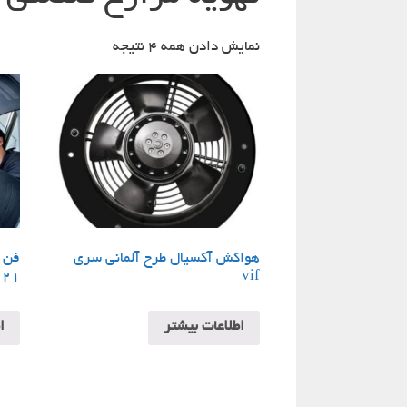
نمایش دادن همه 4 نتیجه
هواکش آکسیال طرح آلمانی سری
فن ی
021
vif
اطلاعات بیشتر
ا