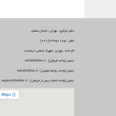
دفتر مرکزی : تهران ، خیابان سعدی
تلفن : 22451165(021)
کارخانه : تهران ، شهرک صنعتی خرمدشت
ایمیل (واحد فروش) : sale@nikfan.ir
ایمیل (واحد روابط عمومی) : info@nikfan.ir
ایمیل (واحد خدمات پس از فروش) : support@nikfan.ir