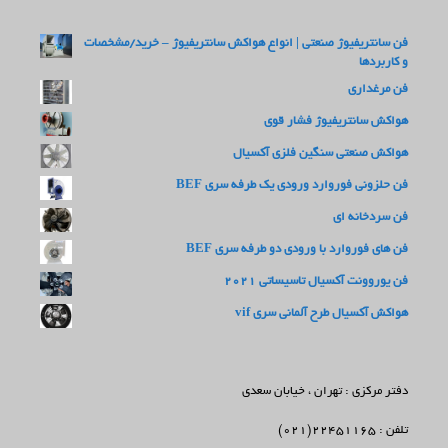
فن سانتریفیوژ صنعتی | انواع هواکش سانتریفیوژ – خرید/مشخصات
و کاربردها
فن مرغداری
هواکش سانتریفیوژ فشار قوی
هواکش صنعتی سنگین فلزی آکسیال
فن حلزونی فوروارد ورودی یک طرفه سری BEF
فن سردخانه ای
فن های فوروارد با ورودی دو طرفه سری BEF
فن یوروونت آکسیال تاسیساتی 2021
هواکش آکسیال طرح آلمانی سری vif
دفتر مرکزی : تهران ، خیابان سعدی
تلفن : 22451165(021)