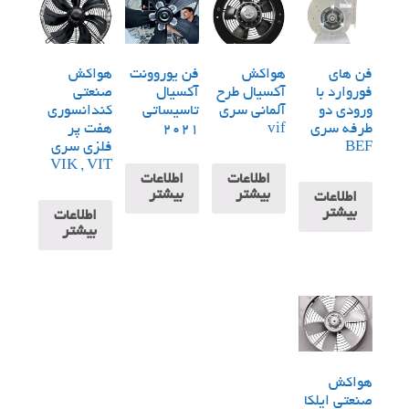
فن های
هواکش
فن یوروونت
هواکش
فوروارد با
آکسیال طرح
آکسیال
صنعتی
ورودی دو
آلمانی سری
تاسیساتی
کندانسوری
طرفه سری
vif
2021
هفت پر
BEF
فلزی سری
VIK , VIT
اطلاعات
اطلاعات
بیشتر
بیشتر
اطلاعات
بیشتر
اطلاعات
بیشتر
هواکش
صنعتی ایلکا