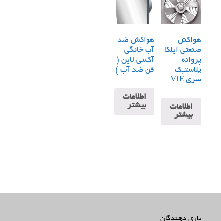
هواکش
هواکش ضد
صنعتی ایلکا
آب خانگی
پروانه
آکسی لاین (
پلاستیک
فن ضد آب )
سری VIE
اطلاعات
بیشتر
اطلاعات
بیشتر
یاری دهندگان