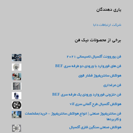
یاری دهندگان
شرکت ارتباطات دابا
برخی از محصولات نیک فن
فن یوروونت آکسیال تاسیساتی 2021
فن های فوروارد با ورودی دو طرفه سری BEF
هواکش سانتریفیوژ فشار قوی
فن مرغداری
فن حلزونی فوروارد ورودی یک طرفه سری BEF
هواکش آکسیال طرح آلمانی سری vif
فن سانتریفیوژ صنعتی | انواع هواکش سانتریفیوژ – خرید/مشخصات
و کاربردها
هواکش صنعتی سنگین فلزی آکسیال