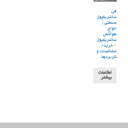
فن
سانتریفیوژ
صنعتی |
انواع
هواکش
سانتریفیوژ
– خرید/
مشخصات و
کاربردها
اطلاعات
بیشتر