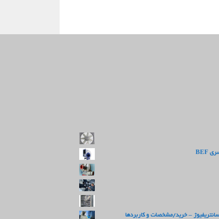
 BEF
سانتریفیوژ – خرید/مشخصات و کاربردها