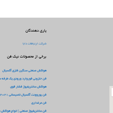
یاری دهندگان
شرکت ارتباطات دابا
برخی از محصولات نیک فن
هواکش صنعتی سنگین فلزی آکسیال
فن حلزونی فوروارد ورودی یک طرفه سری
هواکش سانتریفیوژ فشار قوی
فن یوروونت آکسیال تاسیساتی 2021
فن مرغداری
فن سانتریفیوژ صنعتی | انواع هواکش 