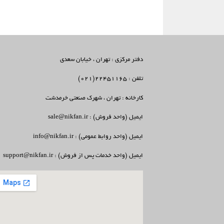
دفتر مرکزی : تهران ، خیابان سعدی
تلفن : 22451165(021)
کارخانه : تهران ، شهرک صنعتی خرمدشت
ایمیل (واحد فروش) : sale@nikfan.ir
ایمیل (واحد روابط عمومی) : info@nikfan.ir
ایمیل (واحد خدمات پس از فروش) : support@nikfan.ir