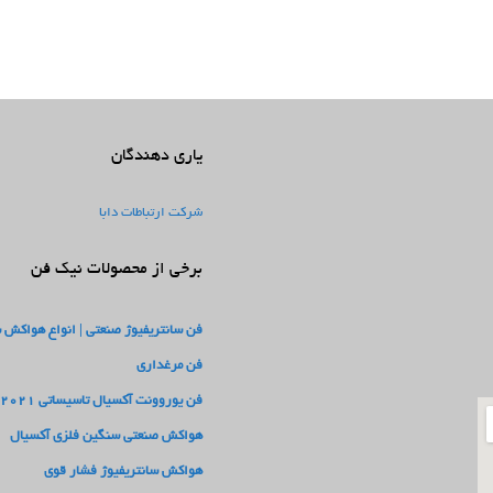
یاری دهندگان
شرکت ارتباطات دابا
برخی از محصولات نیک فن
فن سانتریفیوژ صنعتی | انواع هواکش 
فن مرغداری
فن یوروونت آکسیال تاسیساتی 2021
هواکش صنعتی سنگین فلزی آکسیال
هواکش سانتریفیوژ فشار قوی