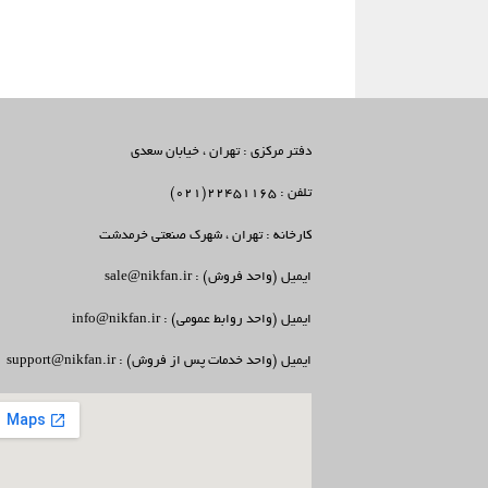
دفتر مرکزی : تهران ، خیابان سعدی
تلفن : 22451165(021)
کارخانه : تهران ، شهرک صنعتی خرمدشت
ایمیل (واحد فروش) : sale@nikfan.ir
ایمیل (واحد روابط عمومی) : info@nikfan.ir
ایمیل (واحد خدمات پس از فروش) : support@nikfan.ir