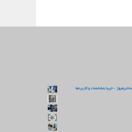
سانتریفیوژ – خرید/مشخصات و کاربردها