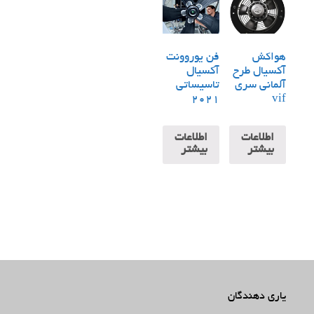
هواکش
فن یوروونت
آکسیال طرح
آکسیال
آلمانی سری
تاسیساتی
2021
vif
اطلاعات
اطلاعات
بیشتر
بیشتر
یاری دهندگان