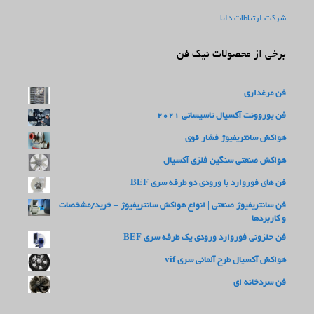
شرکت ارتباطات دابا
برخی از محصولات نیک فن
فن مرغداری
فن یوروونت آکسیال تاسیساتی 2021
هواکش سانتریفیوژ فشار قوی
هواکش صنعتی سنگین فلزی آکسیال
فن های فوروارد با ورودی دو طرفه سری BEF
فن سانتریفیوژ صنعتی | انواع هواکش سانتریفیوژ – خرید/مشخصات
و کاربردها
فن حلزونی فوروارد ورودی یک طرفه سری BEF
هواکش آکسیال طرح آلمانی سری vif
فن سردخانه ای