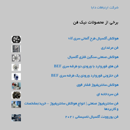
شرکت ارتباطات دابا
برخی از محصولات نیک فن
هواکش آکسیال طرح آلمانی سری vif
فن مرغداری
هواکش صنعتی سنگین فلزی آکسیال
فن های فوروارد با ورودی دو طرفه سری BEF
فن حلزونی فوروارد ورودی یک طرفه سری BEF
هواکش سانتریفیوژ فشار قوی
فن سردخانه ای
فن سانتریفیوژ صنعتی | انواع هواکش سانتریفیوژ – خرید/مشخصات
و کاربردها
فن یوروونت آکسیال تاسیساتی 2021