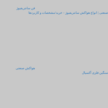
فن سانتریفیوژ
صنعتی | انواع هواکش سانتریفیوژ – خرید/مشخصات و کاربردها
هواکش صنعتی
سنگین فلزی آکسیال