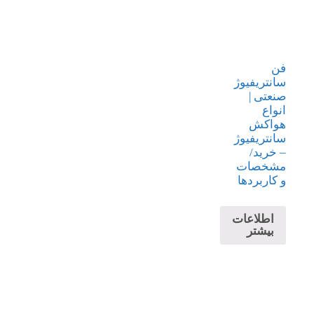
فن
سانتریفیوژ
صنعتی |
انواع
هواکش
سانتریفیوژ
– خرید/
مشخصات
و کاربردها
اطلاعات
بیشتر