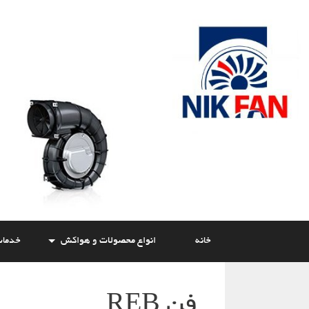
Skip
to
content
خانه
انواع محصولات و هواکش
خدما
فن REB