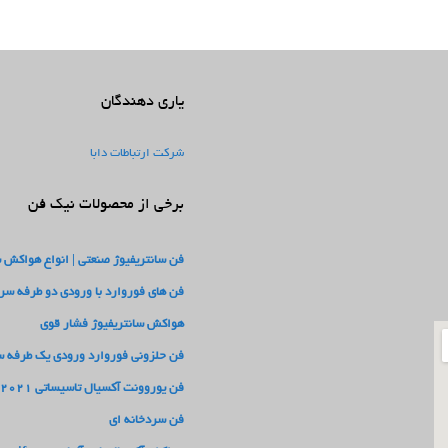
یاری دهندگان
شرکت ارتباطات دابا
برخی از محصولات نیک فن
فن سانتریفیوژ صنعتی | انواع هواکش 
فن های فوروارد با ورودی دو طرفه سری F
هواکش سانتریفیوژ فشار قوی
فن حلزونی فوروارد ورودی یک طرفه سری
فن یوروونت آکسیال تاسیساتی 2021
فن سردخانه ای