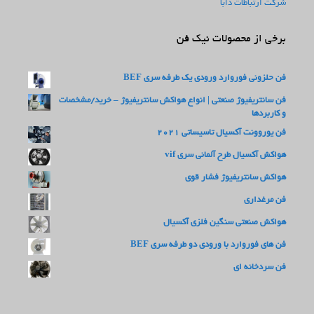
شرکت ارتباطات دابا
برخی از محصولات نیک فن
فن حلزونی فوروارد ورودی یک طرفه سری BEF
فن سانتریفیوژ صنعتی | انواع هواکش سانتریفیوژ – خرید/مشخصات
و کاربردها
فن یوروونت آکسیال تاسیساتی 2021
هواکش آکسیال طرح آلمانی سری vif
هواکش سانتریفیوژ فشار قوی
فن مرغداری
هواکش صنعتی سنگین فلزی آکسیال
فن های فوروارد با ورودی دو طرفه سری BEF
فن سردخانه ای