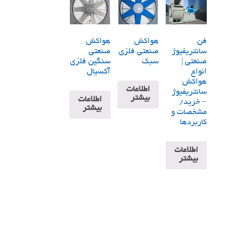
فن
هواکش
هواکش
سانتریفیوژ
صنعتی فلزی
صنعتی
صنعتی |
سبک
سنگین فلزی
انواع
آکسیال
هواکش
اطلاعات
سانتریفیوژ
بیشتر
اطلاعات
– خرید/
بیشتر
مشخصات و
کاربردها
اطلاعات
بیشتر