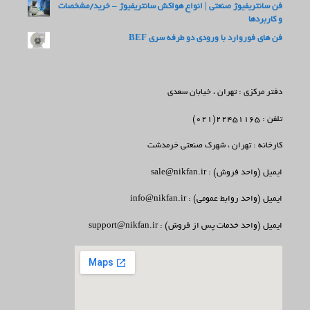
فن سانتریفیوژ صنعتی | انواع هواکش سانتریفیوژ – خرید/مشخصات
و کاربردها
فن های فوروارد با ورودی دو طرفه سری BEF
دفتر مرکزی : تهران ، خیابان سعدی
تلفن : 22451165(021)
کارخانه : تهران ، شهرک صنعتی خرمدشت
ایمیل (واحد فروش) : sale@nikfan.ir
ایمیل (واحد روابط عمومی) : info@nikfan.ir
ایمیل (واحد خدمات پس از فروش) : support@nikfan.ir