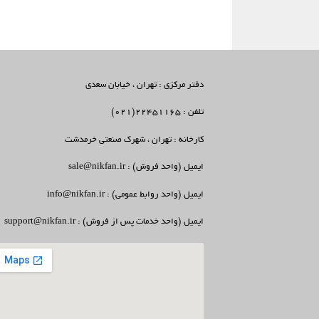
دفتر مرکزی : تهران ، خیابان سعدی
تلفن : 22451165(021)
کارخانه : تهران ، شهرک صنعتی خرمدشت
ایمیل (واحد فروش) : sale@nikfan.ir
ایمیل (واحد روابط عمومی) : info@nikfan.ir
ایمیل (واحد خدمات پس از فروش) : support@nikfan.ir