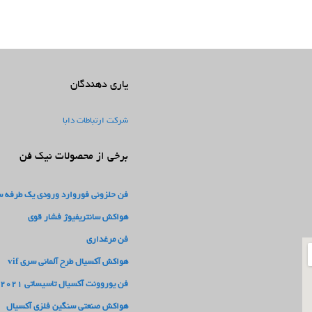
یاری دهندگان
شرکت ارتباطات دابا
برخی از محصولات نیک فن
فن حلزونی فوروارد ورودی یک طرفه سری
هواکش سانتریفیوژ فشار قوی
فن مرغداری
هواکش آکسیال طرح آلمانی سری vif
فن یوروونت آکسیال تاسیساتی 2021
هواکش صنعتی سنگین فلزی آکسیال