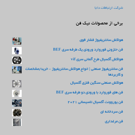
شرکت ارتباطات دابا
برخی از محصولات نیک فن
هواکش سانتریفیوژ فشار قوی
فن حلزونی فوروارد ورودی یک طرفه سری BEF
هواکش آکسیال طرح آلمانی سری vif
فن سانتریفیوژ صنعتی | انواع هواکش سانتریفیوژ – خرید/مشخصات
و کاربردها
هواکش صنعتی سنگین فلزی آکسیال
فن های فوروارد با ورودی دو طرفه سری BEF
فن یوروونت آکسیال تاسیساتی 2021
فن سردخانه ای
فن مرغداری