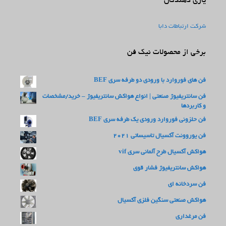
یاری دهندگان
شرکت ارتباطات دابا
برخی از محصولات نیک فن
فن های فوروارد با ورودی دو طرفه سری BEF
فن سانتریفیوژ صنعتی | انواع هواکش سانتریفیوژ – خرید/مشخصات
و کاربردها
فن حلزونی فوروارد ورودی یک طرفه سری BEF
فن یوروونت آکسیال تاسیساتی 2021
هواکش آکسیال طرح آلمانی سری vif
هواکش سانتریفیوژ فشار قوی
فن سردخانه ای
هواکش صنعتی سنگین فلزی آکسیال
فن مرغداری