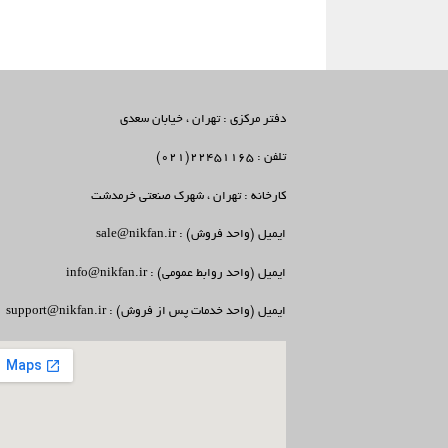
دفتر مرکزی : تهران ، خیابان سعدی
تلفن : 22451165(021)
کارخانه : تهران ، شهرک صنعتی خرمدشت
ایمیل (واحد فروش) : sale@nikfan.ir
ایمیل (واحد روابط عمومی) : info@nikfan.ir
ایمیل (واحد خدمات پس از فروش) : support@nikfan.ir