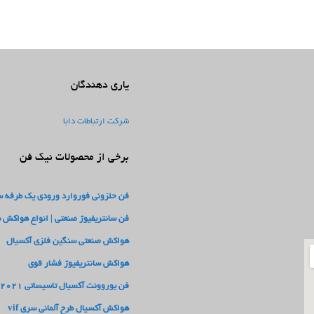
یاری دهندگان
شرکت ارتباطات دابا
برخی از محصولات نیک فن
فن حلزونی فوروارد ورودی یک طرفه سری
فن سانتریفیوژ صنعتی | انواع هواکش 
هواکش صنعتی سنگین فلزی آکسیال
هواکش سانتریفیوژ فشار قوی
فن یوروونت آکسیال تاسیساتی 2021
هواکش آکسیال طرح آلمانی سری vif