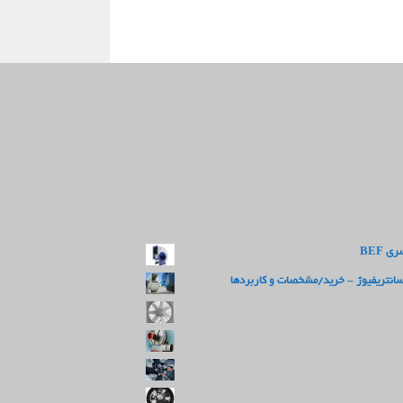
 BEF
سانتریفیوژ – خرید/مشخصات و کاربردها