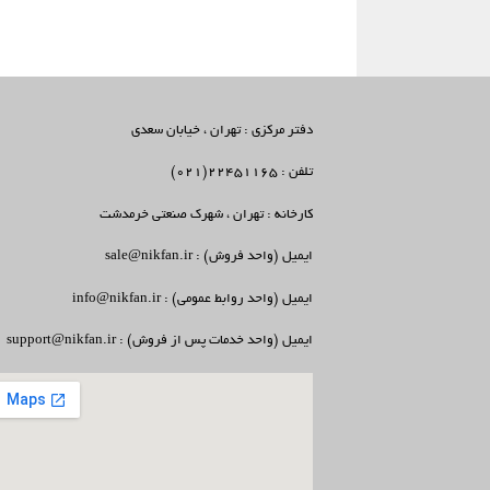
دفتر مرکزی : تهران ، خیابان سعدی
تلفن : 22451165(021)
کارخانه : تهران ، شهرک صنعتی خرمدشت
ایمیل (واحد فروش) : sale@nikfan.ir
ایمیل (واحد روابط عمومی) : info@nikfan.ir
ایمیل (واحد خدمات پس از فروش) : support@nikfan.ir