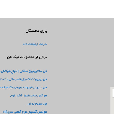
یاری دهندگان
شرکت ارتباطات دابا
برخی از محصولات نیک فن
فن سانتریفیوژ صنعتی | انواع هواکش 
فن یوروونت آکسیال تاسیساتی 2021
فن حلزونی فوروارد ورودی یک طرفه سری
هواکش سانتریفیوژ فشار قوی
فن سردخانه ای
هواکش آکسیال طرح آلمانی سری vif