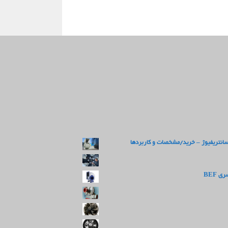
سانتریفیوژ – خرید/مشخصات و کاربردها
 BEF