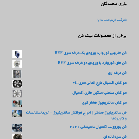
یاری دهندگان
شرکت ارتباطات دابا
برخی از محصولات نیک فن
فن حلزونی فوروارد ورودی یک طرفه سری BEF
فن های فوروارد با ورودی دو طرفه سری BEF
فن مرغداری
هواکش آکسیال طرح آلمانی سری vif
هواکش صنعتی سنگین فلزی آکسیال
هواکش سانتریفیوژ فشار قوی
فن سانتریفیوژ صنعتی | انواع هواکش سانتریفیوژ – خرید/مشخصات
و کاربردها
فن یوروونت آکسیال تاسیساتی 2021
فن سردخانه ای