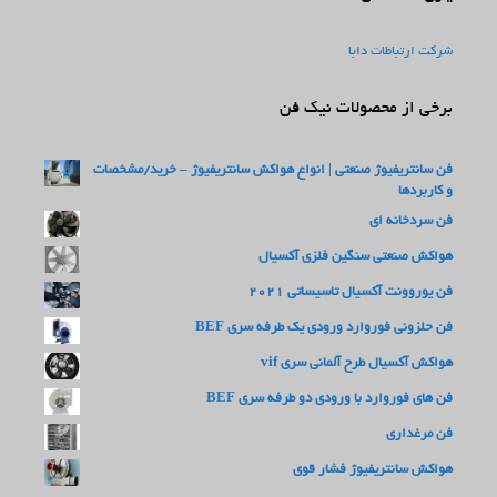
شرکت ارتباطات دابا
برخی از محصولات نیک فن
فن سانتریفیوژ صنعتی | انواع هواکش سانتریفیوژ – خرید/مشخصات
و کاربردها
فن سردخانه ای
هواکش صنعتی سنگین فلزی آکسیال
فن یوروونت آکسیال تاسیساتی 2021
فن حلزونی فوروارد ورودی یک طرفه سری BEF
هواکش آکسیال طرح آلمانی سری vif
فن های فوروارد با ورودی دو طرفه سری BEF
فن مرغداری
هواکش سانتریفیوژ فشار قوی