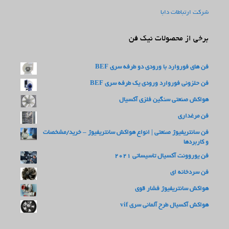
شرکت ارتباطات دابا
برخی از محصولات نیک فن
فن های فوروارد با ورودی دو طرفه سری BEF
فن حلزونی فوروارد ورودی یک طرفه سری BEF
هواکش صنعتی سنگین فلزی آکسیال
فن مرغداری
فن سانتریفیوژ صنعتی | انواع هواکش سانتریفیوژ – خرید/مشخصات
و کاربردها
فن یوروونت آکسیال تاسیساتی 2021
فن سردخانه ای
هواکش سانتریفیوژ فشار قوی
هواکش آکسیال طرح آلمانی سری vif