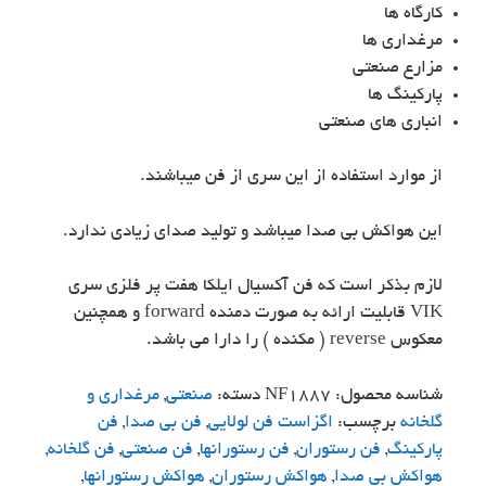
کارگاه ها
مرغداری ها
مزارع صنعتی
پارکینگ ها
انباری های صنعتی
از موارد استفاده از این سری از فن میباشند.
این هواکش بی صدا میباشد و تولید صدای زیادی ندارد.
لازم بذکر است که فن آکسیال ایلکا هفت پر فلزی سری
VIK قابلیت ارائه به صورت دمنده forward و همچنین
معکوس reverse ( مکنده ) را دارا می باشد.
شناسه محصول:
NF1887
دسته:
صنعتی
,
مرغداری و
گلخانه
برچسب:
اگزاست فن لولایی
,
فن بی صدا
,
فن
پارکینگ
,
فن رستوران
,
فن رستورانها
,
فن صنعتی
,
فن گلخانه
,
هواکش بی صدا
,
هواکش رستوران
,
هواکش رستورانها
,