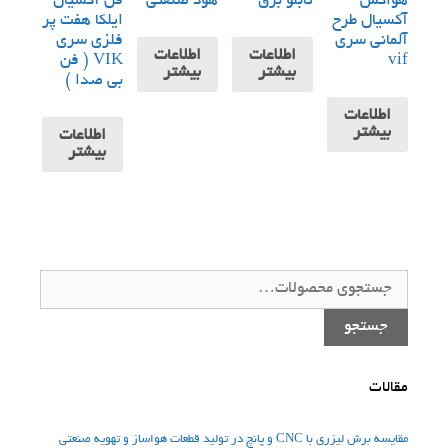
هواکش
تابلو برق
هود صنعتی
فن آکسیال
آکسیال طرح
ایلکا هفت پر
آلمانی سری
فلزی سری
اطلاعات
اطلاعات
vif
VIK ( فن
بیشتر
بیشتر
بی صدا )
اطلاعات
بیشتر
اطلاعات
بیشتر
جستجو
برای:
جستجو
مقالات
مقایسه برش لیزری با CNC و پانچ در تولید قطعات هواساز و تهویه صنعتی