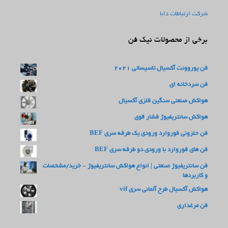
شرکت ارتباطات دابا
برخی از محصولات نیک فن
فن یوروونت آکسیال تاسیساتی 2021
فن سردخانه ای
هواکش صنعتی سنگین فلزی آکسیال
هواکش سانتریفیوژ فشار قوی
فن حلزونی فوروارد ورودی یک طرفه سری BEF
فن های فوروارد با ورودی دو طرفه سری BEF
فن سانتریفیوژ صنعتی | انواع هواکش سانتریفیوژ – خرید/مشخصات
و کاربردها
هواکش آکسیال طرح آلمانی سری vif
فن مرغداری