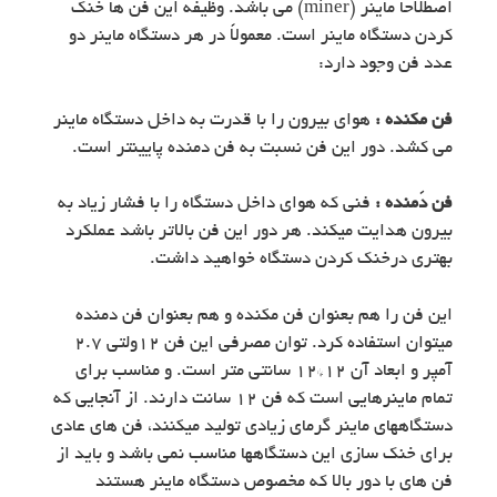
اصطلاحا ماینر (miner) می باشد. وظيفه این فن ها خنک
کردن دستگاه ماينر است. معمولاً در هر دستگاه ماینر دو
عدد فن وجود دارد:
فن مكنده :
هوای بیرون را با قدرت به داخل دستگاه ماينر
می کشد. دور اين فن نسبت به فن دمنده پايينتر است.
فن دَمنده :
فنی که هوای داخل دستگاه را با فشار زیاد به
بیرون هدایت میکند. هر دور اين فن بالاتر باشد عملکرد
بهتری درخنک کردن دستگاه خواهید داشت.
این فن را هم بعنوان فن مكنده و هم بعنوان فن دمنده
ميتوان استفاده كرد. توان مصرفي اين فن 12ولتي 2.7
آمپر و ابعاد آن 12*12 سانتی متر است. و مناسب براي
تمام ماينرهايي است كه فن 12 سانت دارند. از آنجايي كه
دستگاههاي ماينر گرماي زيادي توليد ميكنند، فن هاي عادي
براي خنك سازي اين دستگاهها مناسب نمي باشد و بايد از
فن هاي با دور بالا كه مخصوص دستگاه ماينر هستند