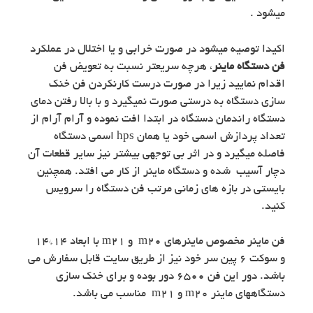
میشود .
اكيدا توصيه ميشود در صورت خرابي و یا اختلال در عملکرد
فن دستگاه ماينر
، هرچه سریعتر نسبت به تعویض فن
اقدام نماييد زيرا در صورت درست كارنكردن فن خنك
سازي دستگاه به درستي صورت نميگيرد و با بالا رفتن دماي
دستگاه راندمان دستگاه در ابتدا افت نموده و آرام آرام از
تعداد پردازش اسمی خود یا همان hps اسمی دستگاه
فاصله میگیرد و در اثر بی توجهی بیشتر نیز سایر قطعات آن
دچار آسيب شده و دستگاه ماينر از كار مي افتد. همچنین
بايستي در بازه های زمانی مرتب فن دستگاه را سرویس
کنید.
فن ماينر مخصوص ماينرهاي m20 و m21 با ابعاد 14*14
و سوكت 6 پين سر خود نيز از طريق سايت قابل سفارش مي
باشد. دور اين فن 6500 دور بوده و براي خنك سازي
دستگاههاي ماينر m20 و m21 مناسب مي باشد.