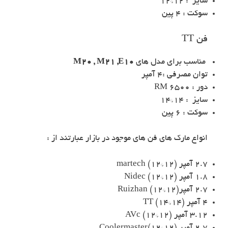
سایز : 12*12
سوکت : 4 پین
فن TT
مناسب برای مدل های
M20 , M21 ,E10
توان مصرفی :4 آمپر
دور : 6500 RM
سایز : 14*14
سوکت : 6 پین
انواع مارک های فن های موجود در بازار عبارتند از :
2.7 آمپر (martech (12*12
1.8 آمپر (Nidec (12*12
2.7 آمپر(Ruizhan (12*12
4 آمپر (TT (14*14
3.12 آمپر (AVc (12*12