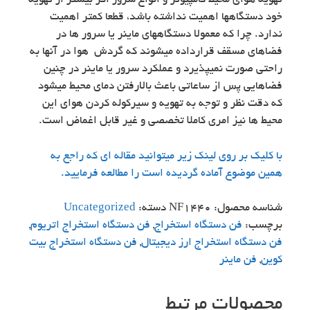
تهویه هوای محیط کامپیوتر و انواع سرور اگر بیشتر از تهویه
خود دستگاهها اهمیت نداشته باشد، قطعا کمتر اهمیت
ندارد. چرا که معمولا دستگاههای ماینر یا سرور ها در
فضاهای مسقف قرارداده میشوند که گردش هوا در آنها به
راحتی صورت نمیپذیرد و عملکرد سرور یا ماینر در چنین
فضاهایی پس از ساعاتی باعث بالارفتن دمای محیط میشود
که دقت نظر و توجه به تهویه و سیرکوله کردن هوای این
محیط ها نیز امری کاملا تخصصی و غیر قابل اغماض است.
با کلیک بر روی لینک زیر میتوانید مقاله ای که راجع به
همین موضوع آماده گردیده است را مطالعه فرمایید.
شناسه محصول:
NF1440
دسته:
Uncategorized
برچسب:
فن دستگاه استخراج
,
فن دستگاه استخراج اتریوم
,
فن دستگاه استخراج ارز دیجیتال
,
فن دستگاه استخراج بیت
کوین
,
فن ماینر
محصولات مرتبط