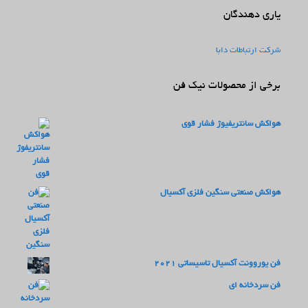
یاری دهندگان
شرکت ارتباطات دابا
برخی از محصولات نیک فن
هواکش سانتریفیوژ فشار قوی
هواکش صنعتی سنگین فلزی آکسیال
فن یوروونت آکسیال تاسیساتی 2021
فن سردخانه ای