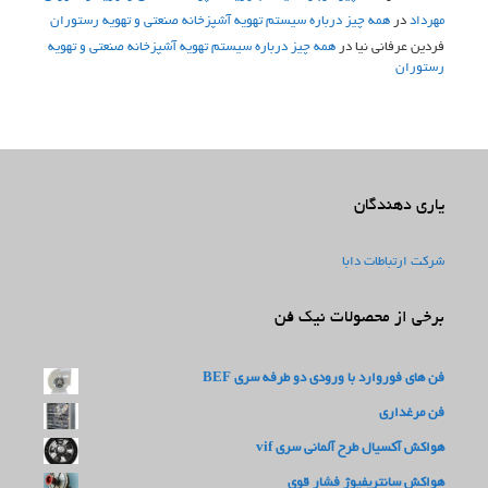
مهرداد
در
همه چیز درباره سیستم تهویه آشپزخانه صنعتی و تهویه رستوران
فردین عرفانی نیا
در
همه چیز درباره سیستم تهویه آشپزخانه صنعتی و تهویه
رستوران
یاری دهندگان
شرکت ارتباطات دابا
برخی از محصولات نیک فن
فن های فوروارد با ورودی دو طرفه سری BEF
فن مرغداری
هواکش آکسیال طرح آلمانی سری vif
هواکش سانتریفیوژ فشار قوی