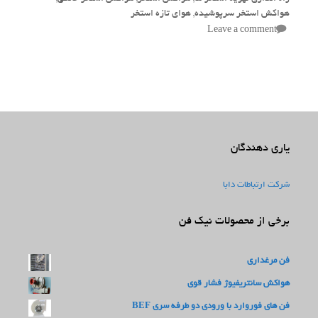
هواکش استخر سرپوشیده
,
هوای تازه استخر
Leave a comment
یاری دهندگان
شرکت ارتباطات دابا
برخی از محصولات نیک فن
فن مرغداری
هواکش سانتریفیوژ فشار قوی
فن های فوروارد با ورودی دو طرفه سری BEF