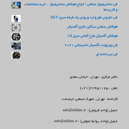
فن سانتریفیوژ صنعتی | انواع هواکش سانتریفیوژ – خرید/مشخصات
و کاربردها
فن حلزونی فوروارد ورودی یک طرفه سری BEF
هواکش صنعتی سنگین فلزی آکسیال
هواکش آکسیال طرح آلمانی سری vif
فن یوروونت آکسیال تاسیساتی 2021
فن سردخانه ای
دفتر مرکزی : تهران ، خیابان سعدی
تلفن : 22451165(021)
کارخانه : تهران ، شهرک صنعتی خرمدشت
ایمیل (واحد فروش) : sale@nikfan.ir
ایمیل (واحد روابط عمومی) : info@nikfan.ir