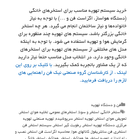
خرید سیستم تهویه مناسب برای استخرهای خانگی
(دستگاه هواساز، اگزاست فن و …) با توجه به نیاز
خانواده‌ها و نیاز ساختمان انجام می گیرد. هر چه استخر
خانگی بزرگتر باشد، سیستم های تهویه چند منظوره برای
گرمایش هوا و تهویه استفاده می شود. با توجه به اینکه
مدل های مختلفی از سیستم های تهویه برای استخرهای
خانگی وجود دارد، در انتخاب مدل مناسب حتماً نیاز دارید
که از یک مشاور باتجربه کمک بگیرید.
با کلیک بر روی این
لینک ، از کارشناسان گروه صنعتی نیک فن راهنمایی های
لازم را دریافت فرمایید.
Categories
فن و دستگاه تهویه
Tags
استخر خانگی
,
استخر و سونا
,
استخرهای عمومی
,
تخلیه هوای استخر
,
تعویض هوای استخر
,
تهویه استخر سرپوشیده
,
تهویه صنعتی
,
تهویه
مرکزی
,
دستگاه تهویه استخر
,
رطوبت گیر استخر
,
سیستم استخر
,
فن
استخری
,
فن سانتریفوژ
,
کانالهای هوا
,
محاسبه اگزاست فن استخر
,
نصب و
راه اندازی تهویه استخر ها
,
هواکش استخر
,
هواکش استخر خانگی
,