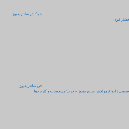
هواکش سانتریفیوژ
فشار قوی
فن سانتریفیوژ
صنعتی | انواع هواکش سانتریفیوژ – خرید/مشخصات و کاربردها