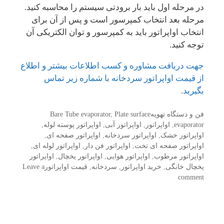
در مرحله اول باید بار برودتی سیستم را محاسبه کنید.
مرحله بعد انتخاب کمپرسور است و پس از آن برای
انتخاب اواپراتور باید به کمپرسور و توان الکتریکی آن
توجه کنید.
جهت دریافت مشاوره و کسب اطلاعات بیشتر و اطلاع
از قیمت اواپراتور سردخانه با شماره زیر تماس
بگیرید.
Categories
فن و دستگاه تهویه
Tags
Plate surface
,
Bare Tube evaporator
evaporator
,
اواپراتور
,
اواپراتور آبی
,
اواپراتور پوسته لوله
,
اواپراتور خشک
,
اواپراتور سردخانه
,
اواپراتور صفحه ای
,
اواپراتور صفحه ای تخت
,
اواپراتور فن دار
,
اواپراتور لوله ای
,
اواپراتور مرطوب
,
اواپراتور هوایی
,
اواپراتور یخچال
,
اواپراتور
یخچال خانگی
,
خرید اواپراتور
,
سردخانه
,
قیمت اواپراتور
Leave a
comment