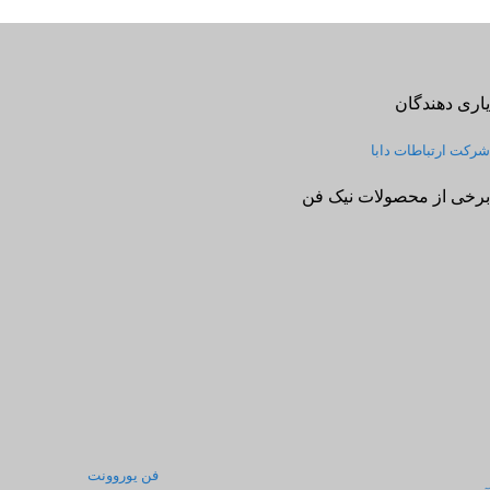
یاری دهندگان
شرکت ارتباطات دابا
برخی از محصولات نیک فن
فن یوروونت