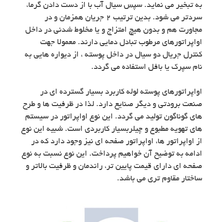
به تبخیر می نماید. سپس سیال آب با از دست دادن گرما،
سردتر می شود. بدین ترتیب 2 جریان همزمان و در
مجاورت هم و بدون هیچ امتزاج و یا مخلوط شدنی در داخل
اواپراتورهای مرطوب تبادل دمایی دارند. معمولا جهت
کنترل جریال دو سیال در داخل پوسته ، از دیواره هایی به
نام سپرک یا بافل استفاده می گردد.
اواپراتورهای پوسته لوله کاربرد بسیار گسترده ای در
صنعت برودتی و دیگر صنایع دارد. لذا در ظرفیت ها و طرح
های گوناگون تولید می گردد. این نوع اواپراتور در سیستم
های تهویه مطبوع و چیلربسیار کاربردی است. شبیه این نوع
از اواپراتور ها، اواپراتور صفحه ای نیز وجود دارد که در
ادامه به توضیح آن خواهیم پرداخت. این نوع نسبت به نوع
صفحه ای دارای قیمت پایین تر، راندمان و ظرفیت بالاتر و
ساختار مقاوم تری می باشد.