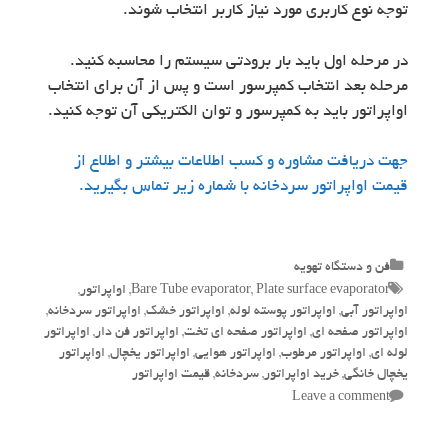
توجه نوع کاربری مورد نیاز کاربر انتخاب شوند.
در مرحله اول باید بار برودتی سیستم را محاسبه کنید.
مرحله بعد انتخاب کمپرسور است و پس از آن برای انتخاب
اواپراتور باید به کمپرسور و توان الکتریکی آن توجه کنید.
جهت دریافت مشاوره و کسب اطلاعات بیشتر و اطلاع از
قیمت اواپراتور سردخانه با شماره زیر تماس بگیرید.
Categories
فن و دستگاه تهویه
Tags
Plate surface evaporator
,
Bare Tube evaporator
,
اواپراتور
,
اواپراتور آبی
,
اواپراتور پوسته لوله
,
اواپراتور خشک
,
اواپراتور سردخانه
,
اواپراتور صفحه ای
,
اواپراتور صفحه ای تخت
,
اواپراتور فن دار
,
اواپراتور
لوله ای
,
اواپراتور مرطوب
,
اواپراتور هوایی
,
اواپراتور یخچال
,
اواپراتور
یخچال خانگی
,
خرید اواپراتور
,
سردخانه
,
قیمت اواپراتور
Leave a comment