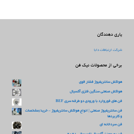
یاری دهندگان
شرکت ارتباطات دابا
برخی از محصولات نیک فن
هواکش سانتریفیوژ فشار قوی
هواکش صنعتی سنگین فلزی آکسیال
فن های فوروارد با ورودی دو طرفه سری BEF
فن سانتریفیوژ صنعتی | انواع هواکش سانتریفیوژ – خرید/مشخصات
و کاربردها
فن سردخانه ای