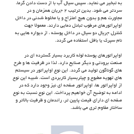
به تبخیر می نماید. سپس سیال آب با از دست دادن گرما،
سردتر می شود. بدین ترتیب 2 جریان همزمان و در
مجاورت هم و بدون هیچ امتزاج و یا مخلوط شدنی در داخل
اواپراتورهای مرطوب تبادل دمایی دارند. معمولا جهت
کنترل جریال دو سیال در داخل پوسته ، از دیواره هایی به
نام سپرک یا بافل استفاده می گردد.
اواپراتورهای پوسته لوله کاربرد بسیار گسترده ای در
صنعت برودتی و دیگر صنایع دارد. لذا در ظرفیت ها و طرح
های گوناگون تولید می گردد. این نوع اواپراتور در سیستم
های تهویه مطبوع و چیلربسیار کاربردی است. شبیه این نوع
از اواپراتور ها، اواپراتور صفحه ای نیز وجود دارد که در
ادامه به توضیح آن خواهیم پرداخت. این نوع نسبت به نوع
صفحه ای دارای قیمت پایین تر، راندمان و ظرفیت بالاتر و
ساختار مقاوم تری می باشد.