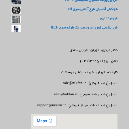
فن یوروونت آکسیال تاسیساتی 2021
هواکش آکسیال طرح آلمانی سری vif
فن مرغداری
فن حلزونی فوروارد ورودی یک طرفه سری BEF
دفتر مرکزی : تهران ، خیابان سعدی
تلفن : 22451165(021)
کارخانه : تهران ، شهرک صنعتی خرمدشت
ایمیل (واحد فروش) : sale@nikfan.ir
ایمیل (واحد روابط عمومی) : info@nikfan.ir
ایمیل (واحد خدمات پس از فروش) : support@nikfan.ir