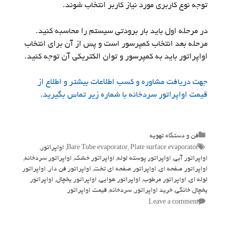
توجه نوع کاربری مورد نیاز کاربر انتخاب شوند.
در مرحله اول باید بار برودتی سیستم را محاسبه کنید.
مرحله بعد انتخاب کمپرسور است و پس از آن برای انتخاب
اواپراتور باید به کمپرسور و توان الکتریکی آن توجه کنید.
جهت دریافت مشاوره و کسب اطلاعات بیشتر و اطلاع از
قیمت اواپراتور سردخانه با شماره زیر تماس بگیرید.
Categories
فن و دستگاه تهویه
Tags
Plate surface evaporator
,
Bare Tube evaporator
,
اواپراتور
,
اواپراتور آبی
,
اواپراتور پوسته لوله
,
اواپراتور خشک
,
اواپراتور سردخانه
,
اواپراتور صفحه ای
,
اواپراتور صفحه ای تخت
,
اواپراتور فن دار
,
اواپراتور
لوله ای
,
اواپراتور مرطوب
,
اواپراتور هوایی
,
اواپراتور یخچال
,
اواپراتور
یخچال خانگی
,
خرید اواپراتور
,
سردخانه
,
قیمت اواپراتور
Leave a comment