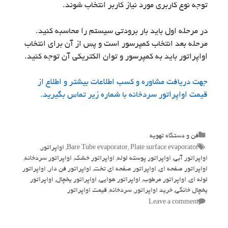
توجه نوع کاربری مورد نیاز کاربر انتخاب شوند.
در مرحله اول باید بار برودتی سیستم را محاسبه کنید.
مرحله بعد انتخاب کمپرسور است و پس از آن برای انتخاب
اواپراتور باید به کمپرسور و توان الکتریکی آن توجه کنید.
جهت دریافت مشاوره و کسب اطلاعات بیشتر و اطلاع از
قیمت اواپراتور سردخانه با شماره زیر تماس بگیرید.
Categories
فن و دستگاه تهویه
Tags
Plate surface evaporator
,
Bare Tube evaporator
,
اواپراتور
,
اواپراتور آبی
,
اواپراتور پوسته لوله
,
اواپراتور خشک
,
اواپراتور سردخانه
,
اواپراتور صفحه ای
,
اواپراتور صفحه ای تخت
,
اواپراتور فن دار
,
اواپراتور
لوله ای
,
اواپراتور مرطوب
,
اواپراتور هوایی
,
اواپراتور یخچال
,
اواپراتور
یخچال خانگی
,
خرید اواپراتور
,
سردخانه
,
قیمت اواپراتور
Leave a comment