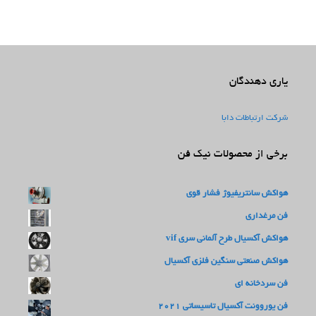
یاری دهندگان
شرکت ارتباطات دابا
برخی از محصولات نیک فن
هواکش سانتریفیوژ فشار قوی
فن مرغداری
هواکش آکسیال طرح آلمانی سری vif
هواکش صنعتی سنگین فلزی آکسیال
فن سردخانه ای
فن یوروونت آکسیال تاسیساتی 2021