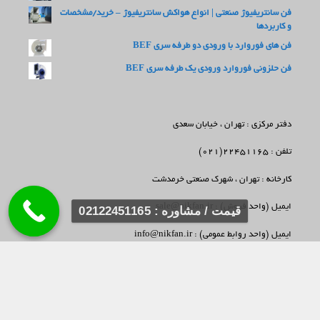
فن سانتریفیوژ صنعتی | انواع هواکش سانتریفیوژ – خرید/مشخصات
و کاربردها
فن های فوروارد با ورودی دو طرفه سری BEF
فن حلزونی فوروارد ورودی یک طرفه سری BEF
دفتر مرکزی : تهران ، خیابان سعدی
تلفن : 22451165(021)
کارخانه : تهران ، شهرک صنعتی خرمدشت
ایمیل (واحد فروش) : sale@nikfan.ir
قیمت / مشاوره : 02122451165
ایمیل (واحد روابط عمومی) : info@nikfan.ir
ایمیل (واحد خدمات پس از فروش) : support@nikfan.ir