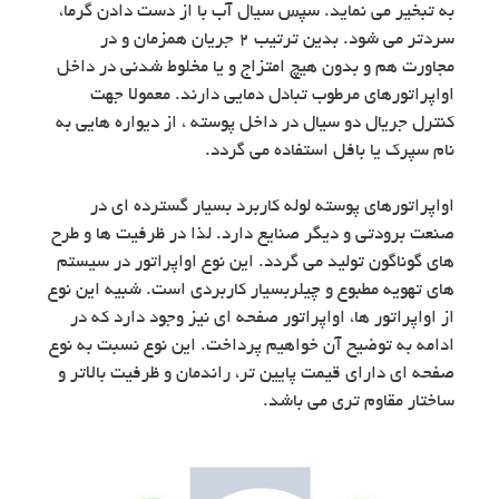
به تبخیر می نماید. سپس سیال آب با از دست دادن گرما،
سردتر می شود. بدین ترتیب 2 جریان همزمان و در
مجاورت هم و بدون هیچ امتزاج و یا مخلوط شدنی در داخل
اواپراتورهای مرطوب تبادل دمایی دارند. معمولا جهت
کنترل جریال دو سیال در داخل پوسته ، از دیواره هایی به
نام سپرک یا بافل استفاده می گردد.
اواپراتورهای پوسته لوله کاربرد بسیار گسترده ای در
صنعت برودتی و دیگر صنایع دارد. لذا در ظرفیت ها و طرح
های گوناگون تولید می گردد. این نوع اواپراتور در سیستم
های تهویه مطبوع و چیلربسیار کاربردی است. شبیه این نوع
از اواپراتور ها، اواپراتور صفحه ای نیز وجود دارد که در
ادامه به توضیح آن خواهیم پرداخت. این نوع نسبت به نوع
صفحه ای دارای قیمت پایین تر، راندمان و ظرفیت بالاتر و
ساختار مقاوم تری می باشد.