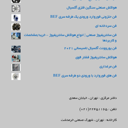
هواکش صنعتی سنگین فلزی آکسیال
فن حلزونی فوروارد ورودی یک طرفه سری BEF
فن سردخانه ای
فن سانتریفیوژ صنعتی | انواع هواکش سانتریفیوژ – خرید/مشخصات
و کاربردها
فن یوروونت آکسیال تاسیساتی 2021
هواکش سانتریفیوژ فشار قوی
فن مرغداری
فن های فوروارد با ورودی دو طرفه سری BEF
دفتر مرکزی : تهران ، خیابان سعدی
تلفن : 22451165(021)
کارخانه : تهران ، شهرک صنعتی خرمدشت