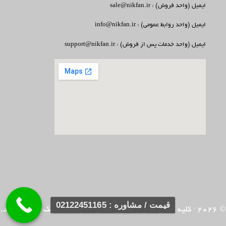
ایمیل (واحد فروش) : sale@nikfan.ir
ایمیل (واحد روابط عمومی) : info@nikfan.ir
ایمیل (واحد خدمات پس از فروش) : support@nikfan.ir
قیمت / مشاوره : 02122451165
© 2026
· کلیه حقوق مادی و معنوی متعلق به وبسایت
نیک فن
می باشد.