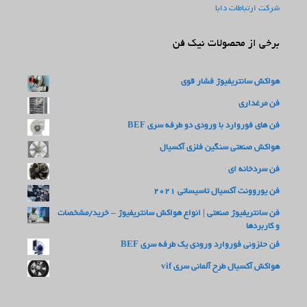
شرکت ارتباطات دابا
برخی از محصولات نیک فن
هواکش سانتریفیوژ فشار قوی
فن مرغداری
فن های فوروارد با ورودی دو طرفه سری BEF
هواکش صنعتی سنگین فلزی آکسیال
فن سردخانه ای
فن یوروونت آکسیال تاسیساتی 2021
فن سانتریفیوژ صنعتی | انواع هواکش سانتریفیوژ – خرید/مشخصات
و کاربردها
فن حلزونی فوروارد ورودی یک طرفه سری BEF
هواکش آکسیال طرح آلمانی سری vif