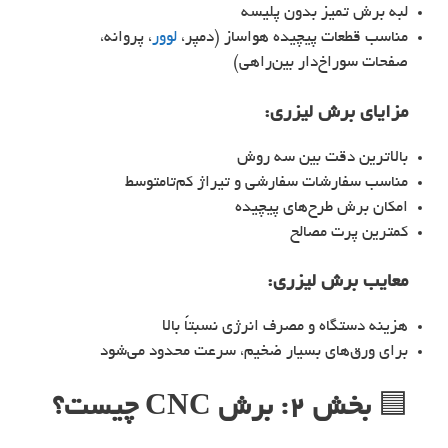
لبه برش تمیز بدون پلیسه
مناسب قطعات پیچیده هواساز (دمپر،
لوور
، پروانه،
صفحات سوراخ‌دار بین‌راهی)
مزایای
برش لیزری
:
بالاترین دقت بین سه روش
مناسب سفارشات سفارشی و تیراژ کم‌تا‌متوسط
امکان برش طرح‌های پیچیده
کمترین پرت مصالح
معایب
برش لیزری
:
هزینه دستگاه و مصرف انرژی نسبتاً بالا
برای ورق‌های بسیار ضخیم، سرعت محدود می‌شود
🟦
بخش ۲: برش CNC چیست؟