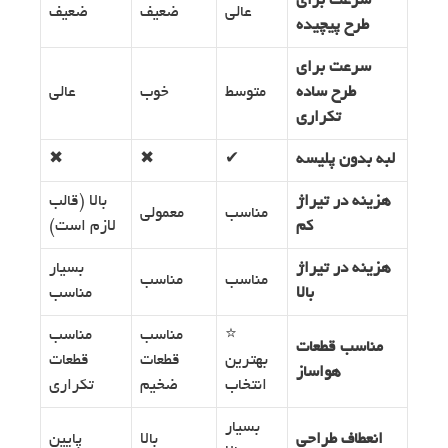
سرعت برای
عالی
ضعیف
ضعیف
طرح پیچیده
سرعت برای
طرح ساده
متوسط
خوب
عالی
تکراری
لبه بدون پلیسه
✔
✖
✖
هزینه در تیراژ
بالا (قالب
مناسب
معمولی
کم
لازم است)
هزینه در تیراژ
بسیار
مناسب
مناسب
بالا
مناسب
⭐
مناسب
مناسب
مناسب قطعات
بهترین
قطعات
قطعات
هواساز
انتخاب
ضخیم
تکراری
بسیار
انعطاف طراحی
بالا
پایین