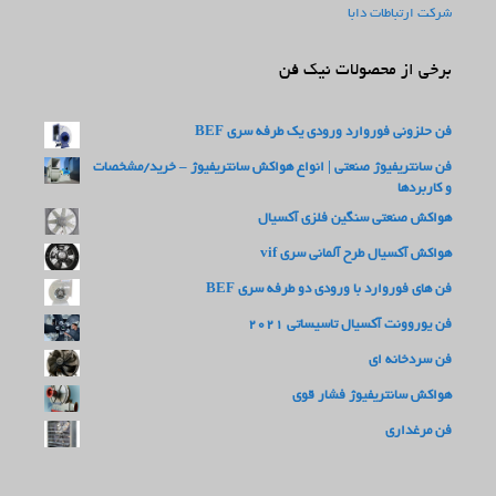
شرکت ارتباطات دابا
برخی از محصولات نیک فن
فن حلزونی فوروارد ورودی یک طرفه سری BEF
فن سانتریفیوژ صنعتی | انواع هواکش سانتریفیوژ – خرید/مشخصات
و کاربردها
هواکش صنعتی سنگین فلزی آکسیال
هواکش آکسیال طرح آلمانی سری vif
فن های فوروارد با ورودی دو طرفه سری BEF
فن یوروونت آکسیال تاسیساتی 2021
فن سردخانه ای
هواکش سانتریفیوژ فشار قوی
فن مرغداری