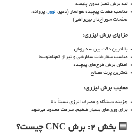
لبه برش تمیز بدون پلیسه
مناسب قطعات پیچیده هواساز (دمپر،
لوور
، پروانه،
صفحات سوراخ‌دار بین‌راهی)
مزایای
برش لیزری
:
بالاترین دقت بین سه روش
مناسب سفارشات سفارشی و تیراژ کم‌تا‌متوسط
امکان برش طرح‌های پیچیده
کمترین پرت مصالح
معایب
برش لیزری
:
هزینه دستگاه و مصرف انرژی نسبتاً بالا
برای ورق‌های بسیار ضخیم، سرعت محدود می‌شود
🟦
بخش ۲: برش CNC چیست؟