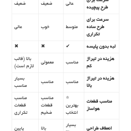
سرعت برای
عالی
ضعیف
ضعیف
طرح پیچیده
سرعت برای
طرح ساده
متوسط
خوب
عالی
تکراری
لبه بدون پلیسه
✔
✖
✖
هزینه در تیراژ
بالا (قالب
مناسب
معمولی
کم
لازم است)
هزینه در تیراژ
بسیار
مناسب
مناسب
بالا
مناسب
⭐
مناسب
مناسب
مناسب قطعات
بهترین
قطعات
قطعات
هواساز
انتخاب
ضخیم
تکراری
بسیار
انعطاف طراحی
بالا
پایین