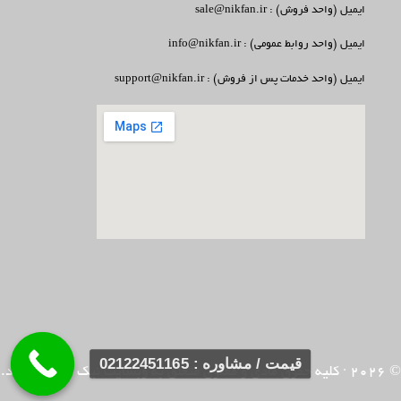
ایمیل (واحد فروش) : sale@nikfan.ir
ایمیل (واحد روابط عمومی) : info@nikfan.ir
ایمیل (واحد خدمات پس از فروش) : support@nikfan.ir
قیمت / مشاوره : 02122451165
© 2026
· کلیه حقوق مادی و معنوی متعلق به وبسایت
نیک فن
می باشد.