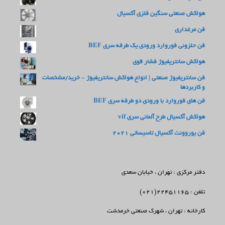
هواکش صنعتی سنگین فلزی آکسیال
فن مرغداری
فن حلزونی فوروارد ورودی یک طرفه سری BEF
هواکش سانتریفیوژ فشار قوی
فن سانتریفیوژ صنعتی | انواع هواکش سانتریفیوژ – خرید/مشخصات
و کاربردها
فن های فوروارد با ورودی دو طرفه سری BEF
هواکش آکسیال طرح آلمانی سری vif
فن یوروونت آکسیال تاسیساتی 2021
دفتر مرکزی : تهران ، خیابان سعدی
تلفن : 22451165(021)
کارخانه : تهران ، شهرک صنعتی خرمدشت