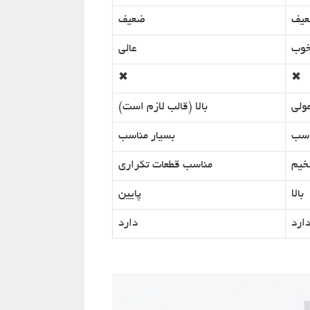
یف
ضعیف
وب
عالی
✖
✖
ولی
بالا (قالب لازم است)
اسب
بسیار مناسب
خیم
مناسب قطعات تکراری
بالا
پایین
ارد
دارد