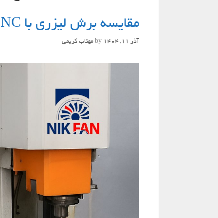
مقایسه برش لیزری با CNC و پانچ در تولید قطعات هواساز و تهویه صنعتی
آذر 11, 1404
by
مهتاب کریمی