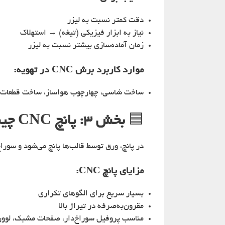
دقت کمتر نسبت به لیزر
نیاز به ابزار فیزیکی (تیغه) → استهلاک
زمان آماده‌سازی بیشتر نسبت به لیزر
موارد کاربرد برش CNC در تهویه:
ساخت شاسی، چهارچوب هواساز، ساخت قطعات ضخیم‌تر از
🟦
بخش ۳: پانچ CNC چیست؟
در پانچ، ورق توسط قالب‌ها پانچ می‌شود و سوراخ
مزایای پانچ CNC:
بسیار سریع برای الگوهای تکراری
مقرون‌به‌صرفه در تیراژ بالا
مناسب پروفیل سوراخ‌دار، صفحات مشبک، لوور