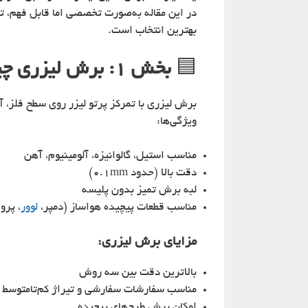
در این مقاله به‌صورت تخصصی اما قابل فهم، ت
بهترین انتخاب است.
🟦
بخش ۱: برش لیزری چیست و چه ویژگی‌هایی دارد؟
برش لیزری با تمرکز پرتو لیزر روی سطح فلز، آ
ویژگی‌ها:
مناسب استیل، گالوانیزه، آلومینیوم، آهن
دقت بالا (حدود 0.1mm)
لبه برش تمیز بدون پلیسه
مناسب قطعات پیچیده هواساز (دمپر،
لوور
، پرو
مزایای
برش لیزری
:
بالاترین دقت بین سه روش
مناسب سفارشات سفارشی و تیراژ کم‌تا‌متوسط
امکان برش طرح‌های پیچیده