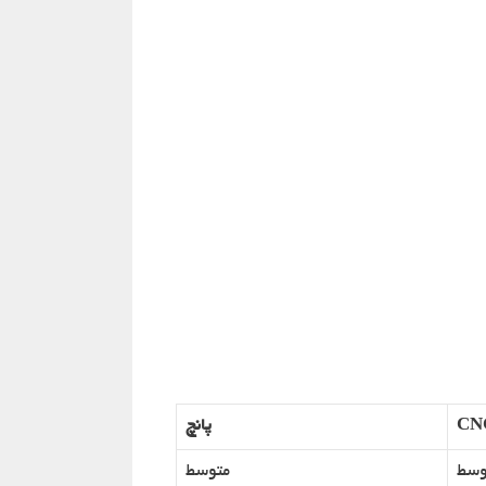
CN
پانچ
وسط
متوسط