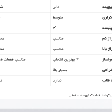
یچیده
عالی
ضع
کراری
متوسط
خ
پلیسه
✔
اژ کم
مناسب
معم
ژ بالا
مناسب
من
واساز
⭐ بهترین انتخاب
مناسب قطعات ض
طراحی
بسیار بالا
ه قالب
ندارد
ند