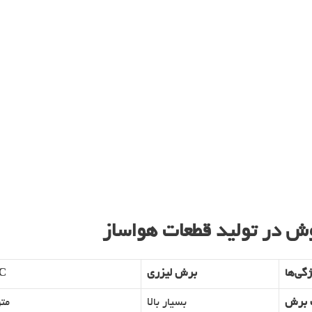
گی‌ها
برش لیزری
C
 برش
بسیار بالا
مت