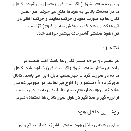
هایی به سانتریفیوژ ( اگزاست فن ) متصل می شوند. کانال
ها در قسمت بالایی به هودها فلنچ می شوند. هر چقدر
کانال ها به صورت عمودی حرکت نمایند و حرکت افقی در
آن ها کمتر باشد قدرت مکش سانتریفیوژ(اگزاست
فن) هود صنعتی آشپزخانه بیشتر خواهد شد.
نکته ۱:
هر تغییر۹۰ درجه مسیر کانال ها باعث افت شدید در
راندمان مکش سانتریفیوژ (اگزاست فن) خواهد شد. کانال
ها به دو صورت گرد یا چهارضلعی قابل اجرا می باشد. کانال
های گرد cfm بیشتری را خارج می نماید. در صورتی که نیاز
باشد کانال ها به ارتفاع بسیار بالا انتقال یابند، می بایست
از لرزه گیر و صداگیر در طول عبور کانال ها استفاده نمود.
روشنایی داخل هود :
برای روشنایی داخل هود صنعتی آشپزخانه از چراغ های