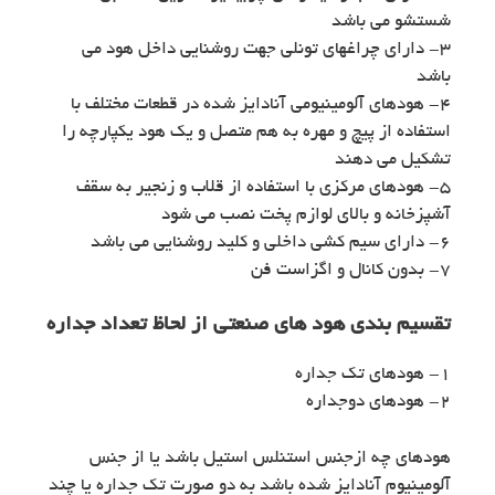
شستشو می باشد
۳- دارای چراغهای تونلی جهت روشنایی داخل هود می
باشد
۴- هودهای آلومینیومی آنادایز شده در قطعات مختلف با
استفاده از پیچ و مهره به هم متصل و یک هود یکپارچه را
تشکیل می دهند
۵- هودهای مرکزی با استفاده از قلاب و زنجیر به سقف
آشپزخانه و بالای لوازم پخت نصب می شود
۶- دارای سیم کشی داخلی و کلید روشنایی می باشد
۷- بدون کانال و اگزاست فن
تقسیم بندی هود های صنعتی از لحاظ تعداد جداره
۱- هودهای تک جداره
۲- هودهای دوجداره
هودهای چه ازجنس استنلس استیل باشد یا از جنس
آلومینیوم آنادایز شده باشد به دو صورت تک جداره یا چند