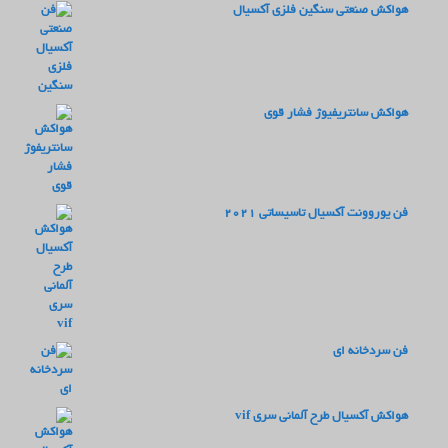
هواکش صنعتی سنگین فلزی آکسیال
هواکش سانتریفیوژ فشار قوی
فن یوروونت آکسیال تاسیساتی 2021
فن سردخانه ای
هواکش آکسیال طرح آلمانی سری vif