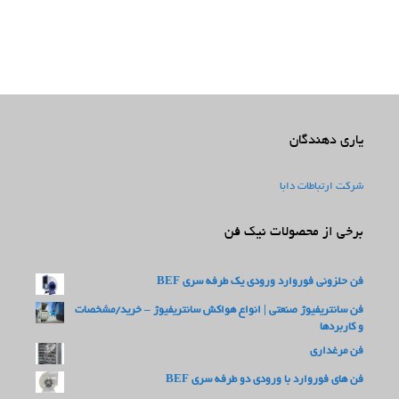
یاری دهندگان
شرکت ارتباطات دابا
برخی از محصولات نیک فن
فن حلزونی فوروارد ورودی یک طرفه سری BEF
فن سانتریفیوژ صنعتی | انواع هواکش سانتریفیوژ – خرید/مشخصات
و کاربردها
فن مرغداری
فن های فوروارد با ورودی دو طرفه سری BEF