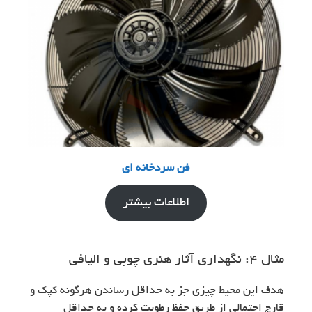
فن سردخانه ای
اطلاعات بیشتر
مثال ۴: نگهداری آثار هنری چوبی و الیافی
هدف این محیط چیزی جز به حداقل رساندن هرگونه کپک و
قارچ احتمالی از طریق حفظ رطوبت کرده و به حداقل