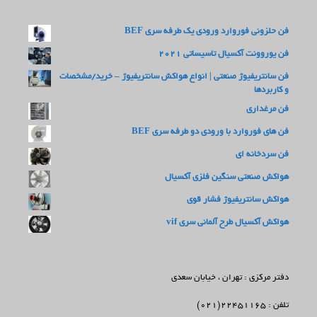
فن حلزونی فوروارد ورودی یک طرفه سری BEF
فن یوروونت آکسیال تاسیساتی 2021
فن سانتریفیوژ صنعتی | انواع هواکش سانتریفیوژ – خرید/مشخصات
و کاربردها
فن مرغداری
فن های فوروارد با ورودی دو طرفه سری BEF
فن سردخانه ای
هواکش صنعتی سنگین فلزی آکسیال
هواکش سانتریفیوژ فشار قوی
هواکش آکسیال طرح آلمانی سری vif
دفتر مرکزی : تهران ، خیابان سعدی
تلفن : 22451165(021)