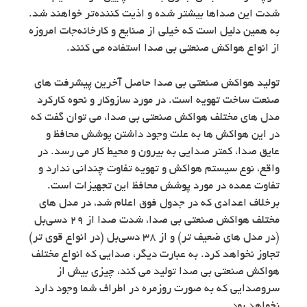
شدت این صداها بیشتر شده و اذیت‌ کننده‌تر خواهند شد.
به همین دلیل است که خیلی از صنایع و کارخانه‌جات امروزه
از انواع هواکش صنعتی بی صدا استفاده می کنند.
تولید هواکش صنعتی بی صدا حاصل آخرین پیشرفت های
صنعت ساخت تهویه است. در مورد سازوکار و نحوه کارکرد
مدل های مختلف هواکش صنعتی بی صدا، می توان گفت که
در این هواکش ها به علت وجود داشتن پوشش محافظ و
عایق صدا،‌ کمتر صدایی به بیرون و محیط کار می رسد. در
واقع، نوع سیستم هواکش و تهویه تفاوت چندانی ندارد و
تفاوت عمده در مورد پوشش محافظ این تجهیزات است.
برخلاف اعدادی که در جدول فوق اعلام شد، در مدل های
مختلف هواکش صنعتی بی صدا‎، شدت صدا از 29 دسی‌بل
(در مدل های ضعیف تر) و از 38 دسی‌بل (در انواع قوی تر)
تجاوز نخواهد کرد. به عبارت دیگر، صدایی که انواع مختلف
هواکش صنعتی بی صدا تولید می کند، چیزی بیش از
سروصدایی که به صورت روزمره در اطراف شما وجود دارد
نخواهد بود.