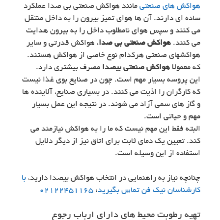
هواکش های صنعتی
مانند هواکش صنعتی بی صدا عملکرد
ساده ای دارند. آن ها هوای تمیز بیرون را به داخل منتقل
می کنند و سپس هوای نامطلوب داخل را به بیرون هدایت
می کنند.
هواکش صنعتی بی صدا
، هواکش قدرتی و سایر
هواکشهای صنعتی هرکدام نوع خاصی از هواکش هستند.
که معمولا
هواکش صنعتی بیصدا
مصرف بیشتری دارد.
این پروسه بسیار مهم است. چون در صنایع بوی غذا نیست
که کارگران را اذیت می کنند. در بسیاری صنایع، آلاینده ها
و گاز های سمی آزاد می شوند. در نتیجه این عمل بسیار
مهم و حیاتی است.
البته فقط این مهم نیست که ما را به هواکش نیازمند می
کند. تعیین یک دمای ثابت برای اتاق نیز از دیگر دلایل
استفاده از این وسیله است.
چنانچه نیاز به راهنمایی در انتخاب هواکش بیصدا دارید،
با
کارشناسان نیک فن تماس بگیرید
:
02122451165
تهیه رطوبت محیط های دارای ارباب رجوع