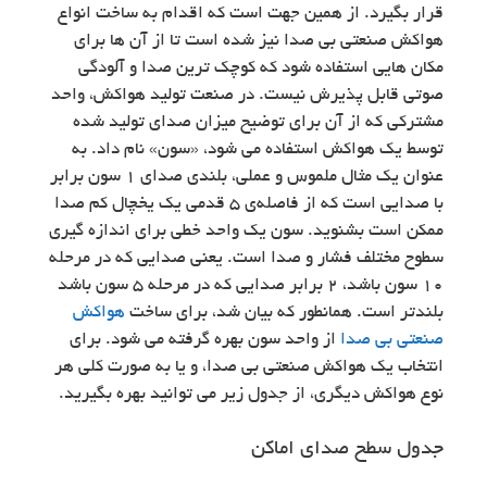
قرار بگیرد. از همین جهت است که اقدام به ساخت انواع
هواکش صنعتی بی صدا نیز شده است تا از آن ها برای
مکان هایی استفاده شود که کوچک ترین صدا و آلودگی
صوتی قابل پذیرش نیست. در صنعت تولید هواکش، واحد
مشترکی که از آن برای توضیح میزان صدای تولید شده
توسط یک هواکش استفاده می شود، «سون» نام داد. به
عنوان یک مثال ملموس و عملی، بلندی صدای 1 سون برابر
با صدایی است که از فاصله‌ي 5 قدمی یک یخچال کم صدا
ممکن است بشنوید. سون یک واحد خطی برای اندازه گیری
سطوح مختلف فشار و صدا است. یعنی صدایی که در مرحله
10 سون باشد، 2 برابر صدایی که در مرحله ۵ سون باشد
بلند‌تر است. همانطور که بیان شد، برای ساخت
هواکش
صنعتی بی صدا
‎ از واحد سون بهره گرفته می شود. برای
انتخاب یک هواکش صنعتی بی صدا، و یا به صورت کلی هر
نوع هواکش دیگری، از جدول زیر می توانید بهره بگیرید.
جدول سطح صدای اماکن