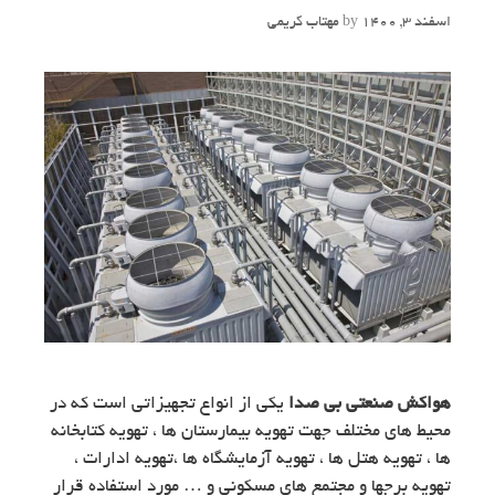
اسفند 3, 1400
by
مهتاب کریمی
هواکش صنعتی بی صدا
یکی از انواع تجهیزاتی است که در
محیط های مختلف جهت تهویه بیمارستان ها ، تهویه کتابخانه
ها ، تهویه هتل ها ، تهویه آزمایشگاه ها ،تهویه ادارات ،
تهویه برجها و مجتمع های مسکونی و … مورد استفاده قرار