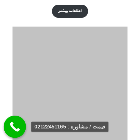
اطلاعات بیشتر
قیمت / مشاوره : 02122451165