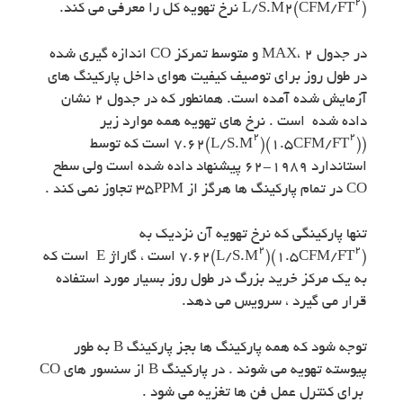
۲
) نرخ تهویه کل را معرفی می کند.
L/S.M2(CFM/FT
در جدول ۲ ،MAX و متوسط تمرکز CO اندازه گیری شده
در طول روز برای توصیف کیفیت هوای داخل پارکینگ های
آزمایش شده آمده است. همانطور که در جدول ۲ نشان
داده شده است . نرخ های تهویه همه موارد زیر
۲
۲
((۱.۵CFM/FT
)۷.۶۲(L/S.M
) است که توسط
استاندارد ۱۹۸۹-۶۲ پیشنهاد داده شده است ولی سطح
CO در تمام پارکینگ ها هرگز از ۳۵PPM تجاوز نمی کند .
تنها پارکینگی که نرخ تهویه آن نزدیک به
۲
۲
(۱.۵CFM/FT
)۷.۶۲(L/S.M
) است ، گاراژ E است که
به یک مرکز خرید بزرگ در طول روز بسیار مورد استفاده
قرار می گیرد ، سرویس می دهد.
توجه شود که همه پارکینگ ها بجز پارکینگ B به طور
پیوسته تهویه می شوند . در پارکینگ B از سنسور های CO
برای کنترل عمل فن ها تغزیه می شود .