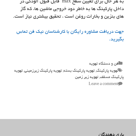
به هر حال برای تعیین سطح max قابل قبول آلودگی در
داخل پارکینگ ها به خاطر دود خروجی ماشین ها، که گاز
های بنزین و بخارات روغن است ، تحقیق بیشتری نیاز است.
جهت دریافت مشاوره رایگان با کارشناسان نیک فن تماس
بگیرید.
Categories
فن و دستگاه تهویه
Tags
تهویه پارکینگ
,
تهویه پارکینگ بسته
,
تهویه پارکینگ زیرزمینی
,
تهویه
پارکینگ مسقف
,
تهویه زیر زمین
Leave a comment
یاری دهندگان