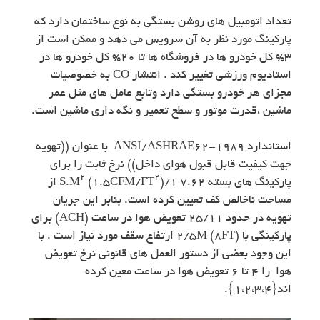
تعداد اتومبیل های روشن بستگی به نوع ساختمان دارد که
پارکینگ مورد نظر به آن سرویس می دهد و ممکن است از
۳% کل خودرو ها در فروشگاه ها تا ۲۰% کل خودرو ها در
استادیوم ورزشی تغییر کند . انتشار CO به خصوصیات
مجزای هر خودرو بستگی دارد وتابع عامل های مثل عمر
ماشین ،قدرت موتور و سطح تعمیر و نگه داری ماشین است.
استاندارد ANSI/ASHRAE62-1989 با عنوان ((تهویه
جهت کیفیت قابل قبول هوای داخل)) نرخ ثابت را برای
۲
۲
پارکینگ های بسته ۷.۶۲ ۱/S.M
(۱.۵CFM/FT
) از
مساحت ناخالص کف تعیین کرده است. بنابر این جریان
تهویه در حدود ۲۵/۱۱ تعویض هوا در ساعت (ACH) برای
پارکینگی با (۸FT) 2/5M ارتفاع سقف مورد نیاز است . با
این وجود بعضی از دستور العمل های قانونی نرخ تعویض
هوا را ۴ تا ۶ تعویض هوا در ساعت معین کرده
اند{۱،۲،۳،۴}.