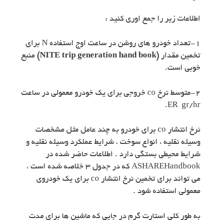
اطلاعات زیر را جمع اوری کنید :
۱-تعداد خودرو های روشن در ساعت اوج استفاده N برای
تخمین مقدار
(NITE trip generation hand book)
منبع
خوبی است.
۲-متوسط نرخ co خروجی برای یک خودرو معمولی در ساعت
ER gr/hr.
نرخ انتشار co برای خودرو به چند عامل مثل مشخصات
وسیله نقلیه ، انواع سوخت ، شرایط عملکرد وسیله نقلیه و
شرایط محیطی بستگی دارد . اطلاعات حاضر شده در
ASHAREHandbook که در جدول ۳ خلاصه شده است ،
می تواند برای تخمین نرخ انتشار co برای یک خودروی
معمولی استفاده شود .
به طور کلی استارت گرم در جایی که ماشین ها برای مدت