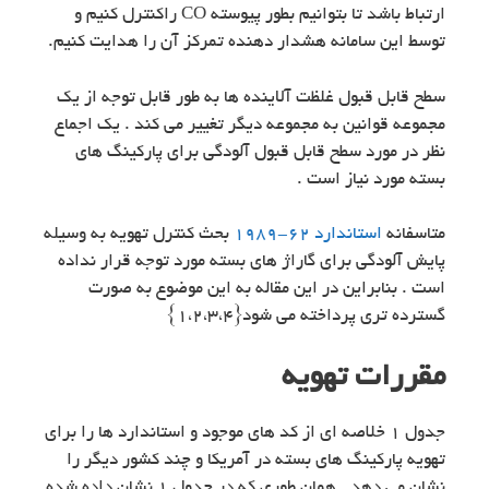
ارتباط باشد تا بتوانیم بطور پیوسته CO راکنترل کنیم و
توسط این سامانه هشدار دهنده تمرکز آن را هدایت کنیم.
سطح قابل قبول غلظت آلاینده ها به طور قابل توجه از یک
مجموعه قوانین به مجموعه دیگر تغییر می کند . یک اجماع
نظر در مورد سطح قابل قبول آلودگی برای پارکینگ های
بسته مورد نیاز است .
متاسفانه
استاندارد ۶۲-۱۹۸۹
بحث کنترل تهویه به وسیله
پایش آلودگی برای گاراژ های بسته مورد توجه قرار نداده
است . بنابراین در این مقاله به این موضوع به صورت
گسترده تری پرداخته می شود{۱،۲،۳،۴}
مقررات تهویه
جدول ۱ خلاصه ای از کد های موجود و استاندارد ها را برای
تهویه پارکینگ های بسته در آمریکا و چند کشور دیگر را
نشان می دهد . همان طوری که در جدول ۱ نشان داده شده