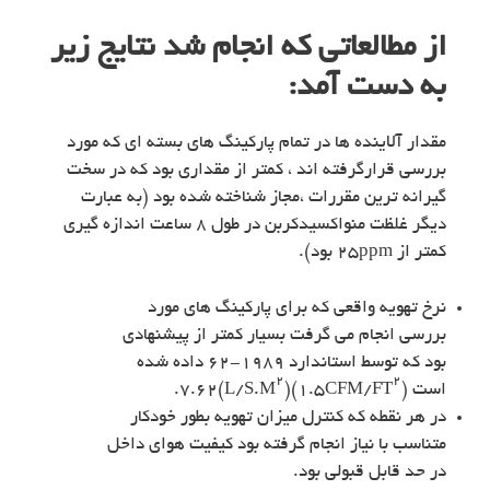
از مطالعاتی که انجام شد نتایج زیر
به دست آمد:
مقدار آلاینده ها در تمام پارکینگ های بسته ای که مورد
بررسی قرارگرفته اند ، کمتر از مقداری بود که در سخت
گیرانه ترین مقررات ،مجاز شناخته شده بود (به عبارت
دیگر غلظت منواکسیدکربن در طول ۸ ساعت اندازه گیری
کمتر از ۲۵ppm بود).
نرخ تهویه واقعی که برای پارکینگ های مورد
بررسی انجام می گرفت بسیار کمتر از پیشنهادی
بود که توسط استاندارد ۱۹۸۹-۶۲ داده شده
۲
۲
است (۱.۵CFM/FT
)۷.۶۲(L/S.M
).
در هر نقطه که کنترل میزان تهویه بطور خودکار
متناسب با نیاز انجام گرفته بود کیفیت هوای داخل
در حد قابل قبولی بود.