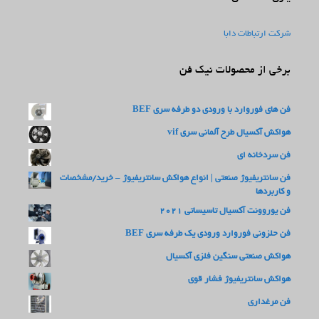
شرکت ارتباطات دابا
برخی از محصولات نیک فن
فن های فوروارد با ورودی دو طرفه سری BEF
هواکش آکسیال طرح آلمانی سری vif
فن سردخانه ای
فن سانتریفیوژ صنعتی | انواع هواکش سانتریفیوژ – خرید/مشخصات
و کاربردها
فن یوروونت آکسیال تاسیساتی 2021
فن حلزونی فوروارد ورودی یک طرفه سری BEF
هواکش صنعتی سنگین فلزی آکسیال
هواکش سانتریفیوژ فشار قوی
فن مرغداری