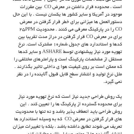
است ، محدوده قرار داشتن در معرض CO بین مقررات
موجود در آمریکا و سایر کشور ها یکسان نیست . با این حال
دستورالعمل ها میزانی برای خطر قرار گرفتن در معرض
CO را در پارکینگ معرفی می کنند . محدودیت ۲۵PPM
برای در معرض CO قرار گرفتن در دراز مدت تقریبا بین
کدها و استاندارد های جدول شماره۱ مشترک است. نرخ
تهویه مورد نیاز پیشنهادی توسط ASHARE و سایر کدها
مستقل از مشخصات پارکینگ است و پارامترهای مختلفی را
که ممکن است بر روی کیفیت هوا ی داخلی تاثیر بگذارند .
مثل نرخ تولید و انتشار سطح قابل قبول آلاینده را در نظر
نمی گیرد.
یک روش طراحی جدید نیاز است که نرخ تهویه مورد نیاز
برای محدوده گسترده از پارکینگ ها را تعیین کند . این
روش طراحی باید انعطاف پذیر باشد و نه تنها با محدودیت
های قرار گرفتن در معرض CO که به وسیله استاندارد ها
تعریف می شوند تطابق داشته باشد ، بلکه با تغییرات میزان