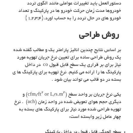
دستورالعمل باید تغییرات عواملی مانند الگوی تردد
خودروها مدت زمان حرکت خودرو ها در پارکینگ و تعداد
خودرو های در حال تردد را به حساب اورد.{۱,۲,۳,۴}
روش طراحی
بر اساس نتایج چندین انالیز پارامتر یک و مطالب گفته شده
یک روش طراحی ساده برای تعیین نرخ جریان تهویه مورد
نیاز برای بر قراری یک سطح قابل قبول co در داخل
پارکینگ ها را ارائه می کنیم. نرخ تهویه برای پارکینگ ها ی
بسته در دو قالب می تواند بیان شود .
۲
۲
یکی نرخ جریان بر واحد سطح (cfm/ft
or L/s.m
) و
دیگری حجم هوای تعویض شده در واحد زمان (ach) . نرخ
تهویه طراحی شده مورد نیاز برای پارکینگ های بسته به
چهار عامل زیر وابسته است:
سطح الودگی قابل قبول در داخل پارکینگ