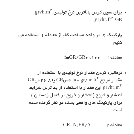
۲
برای معین کردن بالاترین نرخ تولیدی gr/h.m
۲
,gr/hr.ft
GR
پارکینگ ها در واحد مساحت کف از معادله ۱ استفاده می
کنیم
معادله۱ f=GR/GR0 *100
نرمالیزه کردن مقدار نرخ تولیدی با استفاده از
۲
مقدار مرجع GR
=۲.۴۰ gr/hr.ft
یا GR
=۲۶.۸
O
O
۲
gr/hr.m
این مقدار با استفاده از بد ترین شرایط
انتشار و خروج (انتشار و خروج در فصل زمستان )
برای پارکینگ های واقعی بسته در نظر گرفته شده
است .
معادله ۲ GR=N*ER/A