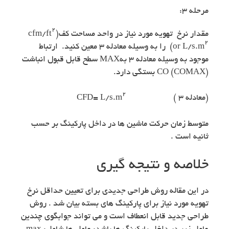
مرحله ۳:
۲
مقدار نرخ تهویه مورد نیاز در واحد مساحت کف(cfm/ft
۲
or L/s.m
) را به وسیله معادله ۳ معین کنید. ارتباط
موجود به وسیله معادله ۳ بهMAX سطح قابل قبول انباشت
CO (COMAX) بستگی دارد.
۲
(معادله ۳ ) CFD= L/s.m
متوسط زمان حرکت ماشین ها در داخل پارکینگ بر حسب
ثانیه است .
خلاصه و نتیجه گیری
در این مقاله روش طراحی جدیدی برای تعیین حداقل نرخ
تهویه مورد نیاز برای پارکینگ های بسته بیان شد . روش
طراحی جدید قابل انعطاف است و می تواند جوابگوی چندین