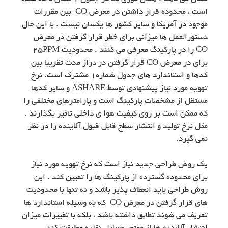
است ، محدوده قرار داشتن در معرض CO بین مقررات
موجود در آمریکا و سایر کشور ها یکسان نیست . با این حال
دستورالعمل ها میزانی برای خطر قرار گرفتن در معرض
CO را در پارکینگ معرفی می کنند . محدودیت ۲۵PPM
برای در معرض CO قرار گرفتن در دراز مدت تقریبا بین
کدها و استاندارد های جدول شماره۱ مشترک است. نرخ
تهویه مورد نیاز پیشنهادی توسط ASHARE و سایر کدها
مستقل از مشخصات پارکینگ است و پارامترهای مختلفی را
که ممکن است بر روی کیفیت هوا ی داخلی تاثیر بگذارند .
مثل نرخ تولید و انتشار سطح قابل قبول آلاینده را در نظر
نمی گیرد.
یک روش طراحی جدید نیاز است که نرخ تهویه مورد نیاز
برای محدوده گسترده از پارکینگ ها را تعیین کند . این
روش طراحی باید انعطاف پذیر باشد و نه تنها با محدودیت
های قرار گرفتن در معرض CO که به وسیله استاندارد ها
تعریف می شوند تطابق داشته باشد ، بلکه با تغییرات میزان