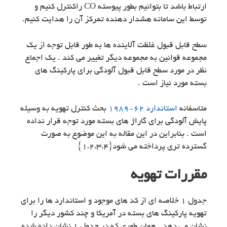
ارتباط باشد تا بتوانیم بطور پیوسته CO راکنترل کنیم و
توسط این سامانه هشدار دهنده تمرکز آن را هدایت کنیم.
سطح قابل قبول غلظت آلاینده ها به طور قابل توجه از یک
مجموعه قوانین به مجموعه دیگر تغییر می کند . یک اجماع
نظر در مورد سطح قابل قبول آلودگی برای پارکینگ های
بسته مورد نیاز است .
متاسفانه
استاندارد ۶۲-۱۹۸۹
بحث کنترل تهویه به وسیله
پایش آلودگی برای گاراژ های بسته مورد توجه قرار نداده
است . بنابراین در این مقاله به این موضوع به صورت
گسترده تری پرداخته می شود{۱،۲،۳،۴}
مقررات تهویه
جدول ۱ خلاصه ای از کد های موجود و استاندارد ها را برای
تهویه پارکینگ های بسته در آمریکا و چند کشور دیگر را
نشان می دهد . همان طوری که در جدول ۱ نشان داده شده