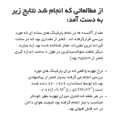
از مطالعاتی که انجام شد نتایج زیر
به دست آمد:
مقدار آلاینده ها در تمام پارکینگ های بسته ای که مورد
بررسی قرارگرفته اند ، کمتر از مقداری بود که در سخت
گیرانه ترین مقررات ،مجاز شناخته شده بود (به عبارت
دیگر غلظت منواکسیدکربن در طول ۸ ساعت اندازه گیری
کمتر از ۲۵ppm بود).
نرخ تهویه واقعی که برای پارکینگ های مورد
بررسی انجام می گرفت بسیار کمتر از پیشنهادی
بود که توسط استاندارد ۱۹۸۹-۶۲ داده شده
۲
۲
است (۱.۵CFM/FT
)۷.۶۲(L/S.M
).
در هر نقطه که کنترل میزان تهویه بطور خودکار
متناسب با نیاز انجام گرفته بود کیفیت هوای داخل
در حد قابل قبولی بود.