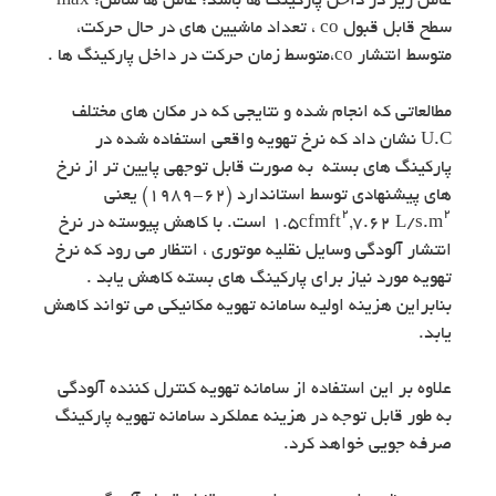
عامل زیر در داخل پارکینگ ها باشد: عامل ها شامل: max
سطح قابل قبول co ، تعداد ماشیین های در حال حرکت،
متوسط انتشار co،متوسط زمان حرکت در داخل پارکینگ ها .
مطالعاتی که انجام شده و نتایجی که در مکان های مختلف
U.C نشان داد که نرخ تهویه واقعی استفاده شده در
پارکینگ های بسته به صورت قابل توجهی پایین تر از نرخ
های پیشنهادی توسط استاندارد (۶۲-۱۹۸۹) یعنی
۲
۲
,۷.۶۲ L/s.m
۱.۵cfmft
است. با کاهش پیوسته در نرخ
انتشار آلودگی وسایل نقلیه موتوری ، انتظار می رود که نرخ
تهویه مورد نیاز برای پارکینگ های بسته کاهش یابد .
بنابراین هزینه اولیه سامانه تهویه مکانیکی می تواند کاهش
یابد.
علاوه بر این استفاده از سامانه تهویه کنترل کننده آلودگی
به طور قابل توجه در هزینه عملکرد سامانه تهویه پارکینگ
صرفه جویی خواهد کرد.