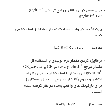
۲
برای معین کردن بالاترین نرخ تولیدی gr/h.m
۲
,gr/hr.ft
GR
پارکینگ ها در واحد مساحت کف از معادله ۱ استفاده می
کنیم
معادله۱ f=GR/GR0 *100
نرمالیزه کردن مقدار نرخ تولیدی با استفاده از
۲
مقدار مرجع GR
=۲.۴۰ gr/hr.ft
یا GR
=۲۶.۸
O
O
۲
gr/hr.m
این مقدار با استفاده از بد ترین شرایط
انتشار و خروج (انتشار و خروج در فصل زمستان )
برای پارکینگ های واقعی بسته در نظر گرفته شده
است .
معادله ۲ GR=N*ER/A