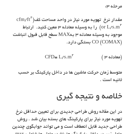
مرحله ۳:
۲
مقدار نرخ تهویه مورد نیاز در واحد مساحت کف(cfm/ft
۲
or L/s.m
) را به وسیله معادله ۳ معین کنید. ارتباط
موجود به وسیله معادله ۳ بهMAX سطح قابل قبول انباشت
CO (COMAX) بستگی دارد.
۲
(معادله ۳ ) CFD= L/s.m
متوسط زمان حرکت ماشین ها در داخل پارکینگ بر حسب
ثانیه است .
خلاصه و نتیجه گیری
در این مقاله روش طراحی جدیدی برای تعیین حداقل نرخ
تهویه مورد نیاز برای پارکینگ های بسته بیان شد . روش
طراحی جدید قابل انعطاف است و می تواند جوابگوی چندین