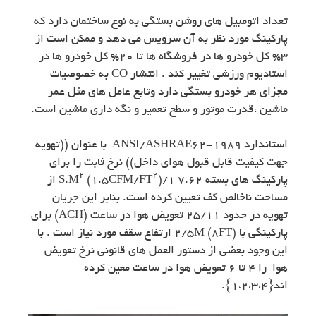
تعداد اتومبیل های روشن بستگی به نوع ساختمان دارد که
پارکینگ مورد نظر به آن سرویس می دهد و ممکن است از
۳% کل خودرو ها در فروشگاه ها تا ۲۰% کل خودرو ها در
استادیوم ورزشی تغییر کند . انتشار CO به خصوصیات
مجزای هر خودرو بستگی دارد وتابع عامل های مثل عمر
ماشین ،قدرت موتور و سطح تعمیر و نگه داری ماشین است.
استاندارد ANSI/ASHRAE62-1989 با عنوان ((تهویه
جهت کیفیت قابل قبول هوای داخل)) نرخ ثابت را برای
۲
۲
پارکینگ های بسته ۷.۶۲ ۱/S.M
(۱.۵CFM/FT
) از
مساحت ناخالص کف تعیین کرده است. بنابر این جریان
تهویه در حدود ۲۵/۱۱ تعویض هوا در ساعت (ACH) برای
پارکینگی با (۸FT) 2/5M ارتفاع سقف مورد نیاز است . با
این وجود بعضی از دستور العمل های قانونی نرخ تعویض
هوا را ۴ تا ۶ تعویض هوا در ساعت معین کرده
اند{۱،۲،۳،۴}.