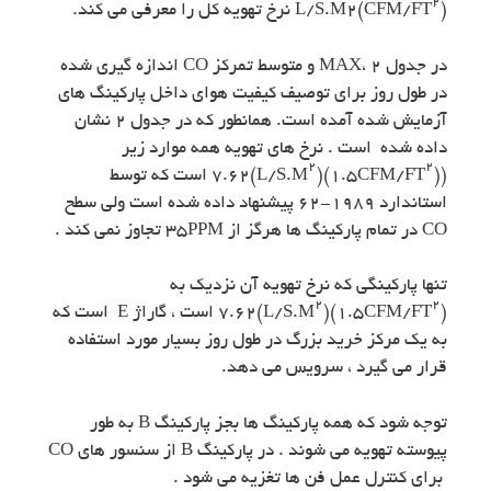
۲
) نرخ تهویه کل را معرفی می کند.
L/S.M2(CFM/FT
در جدول ۲ ،MAX و متوسط تمرکز CO اندازه گیری شده
در طول روز برای توصیف کیفیت هوای داخل پارکینگ های
آزمایش شده آمده است. همانطور که در جدول ۲ نشان
داده شده است . نرخ های تهویه همه موارد زیر
۲
۲
((۱.۵CFM/FT
)۷.۶۲(L/S.M
) است که توسط
استاندارد ۱۹۸۹-۶۲ پیشنهاد داده شده است ولی سطح
CO در تمام پارکینگ ها هرگز از ۳۵PPM تجاوز نمی کند .
تنها پارکینگی که نرخ تهویه آن نزدیک به
۲
۲
(۱.۵CFM/FT
)۷.۶۲(L/S.M
) است ، گاراژ E است که
به یک مرکز خرید بزرگ در طول روز بسیار مورد استفاده
قرار می گیرد ، سرویس می دهد.
توجه شود که همه پارکینگ ها بجز پارکینگ B به طور
پیوسته تهویه می شوند . در پارکینگ B از سنسور های CO
برای کنترل عمل فن ها تغزیه می شود .