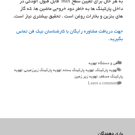
به هر حال برای تعیین سطح max قابل قبول آلودگی در
داخل پارکینگ ها به خاطر دود خروجی ماشین ها، که گاز
های بنزین و بخارات روغن است ، تحقیق بیشتری نیاز است.
جهت دریافت مشاوره رایگان با کارشناسان نیک فن تماس
بگیرید.
Categories
فن و دستگاه تهویه
Tags
تهویه پارکینگ
,
تهویه پارکینگ بسته
,
تهویه پارکینگ زیرزمینی
,
تهویه
پارکینگ مسقف
,
تهویه زیر زمین
Leave a comment
یاری دهندگان