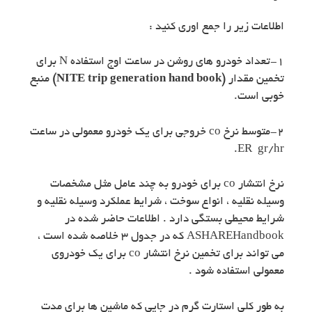
اطلاعات زیر را جمع اوری کنید :
۱-تعداد خودرو های روشن در ساعت اوج استفاده N برای
تخمین مقدار
(NITE trip generation hand book)
منبع
خوبی است.
۲-متوسط نرخ co خروجی برای یک خودرو معمولی در ساعت
ER gr/hr.
نرخ انتشار co برای خودرو به چند عامل مثل مشخصات
وسیله نقلیه ، انواع سوخت ، شرایط عملکرد وسیله نقلیه و
شرایط محیطی بستگی دارد . اطلاعات حاضر شده در
ASHAREHandbook که در جدول ۳ خلاصه شده است ،
می تواند برای تخمین نرخ انتشار co برای یک خودروی
معمولی استفاده شود .
به طور کلی استارت گرم در جایی که ماشین ها برای مدت