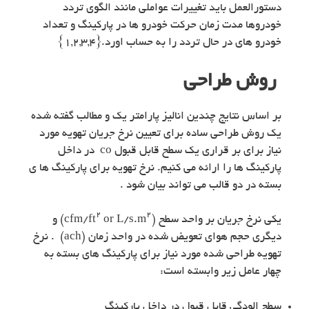
دستورالعمل باید تغییرات عواملی مانند الگوی تردد
خودروها مدت زمان حرکت خودرو ها در پارکینگ و تعداد
خودرو های در حال تردد را به حساب اورد.{۱,۲,۳,۴}
روش طراحی
بر اساس نتایج چندین انالیز پارامتر یک و مطالب گفته شده
یک روش طراحی ساده برای تعیین نرخ جریان تهویه مورد
نیاز برای بر قراری یک سطح قابل قبول co در داخل
پارکینگ ها را ارائه می کنیم. نرخ تهویه برای پارکینگ ها ی
بسته در دو قالب می تواند بیان شود .
۲
۲
یکی نرخ جریان بر واحد سطح (cfm/ft
or L/s.m
) و
دیگری حجم هوای تعویض شده در واحد زمان (ach) . نرخ
تهویه طراحی شده مورد نیاز برای پارکینگ های بسته به
چهار عامل زیر وابسته است:
سطح الودگی قابل قبول در داخل پارکینگ