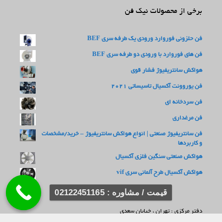
برخی از محصولات نیک فن
فن حلزونی فوروارد ورودی یک طرفه سری BEF
فن های فوروارد با ورودی دو طرفه سری BEF
هواکش سانتریفیوژ فشار قوی
فن یوروونت آکسیال تاسیساتی 2021
فن سردخانه ای
فن مرغداری
فن سانتریفیوژ صنعتی | انواع هواکش سانتریفیوژ – خرید/مشخصات
و کاربردها
هواکش صنعتی سنگین فلزی آکسیال
هواکش آکسیال طرح آلمانی سری vif
قیمت / مشاوره : 02122451165
دفتر مرکزی : تهران ، خیابان سعدی