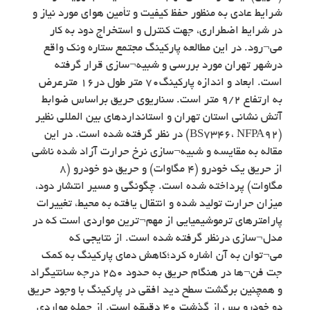
شرایط عادی به منظور حفظ کیفیت و تأمین هوای مورد نیاز و
در شرایط اضطراری، جهت کنترل و استخراج دود به کار
می¬رود. در این مطالعه پارکینگ مجتمع ستاره ونک واقع
درشهر تهران مورد بررسی و شبیه¬سازی قرار گرفته
است. ابعاد و اندازه پارکینگ۷۰ متر طول در۱۶ مترعرض
به ارتفاع ۹/۲ متر است. سناریوی حریق براساس ضوابط
آتش نشانی استان تهران و استانداردهای بین المللی نظیر
(BS7346، NFPA92) در نظر گرفته شده است. در این
مقاله به مقایسه و شبیه¬سازی نرخ حرارت آزاد شده ناشی
از حریق یک خودرو (۴ مگاوات) و حریق دو خودرو (۸
مگاوات) پرداخته شده است. چگونگی و مسیر انتشار دود،
میزان حرارت تولید شده و انتقال یافته به محیط، تغییرات
پارامترهای ترموشیمیایی از مهم¬ترین مواردی است که در
مدل¬سازی درنظر گرفته شده است. از نتایجی که
می¬توان به آن اشاره کرد؛کاهش دمای پارکینگ به کمک
جت فن¬ها در هنگام حریق به حدود ۲۵۰ درجه سانتیگراد
و همچنین برگشت سطح دید افقی در پارکینگ با وجود حریق
دو خودرو پس از گذشت ۴۰ دقیقه است. از جمله مواردی