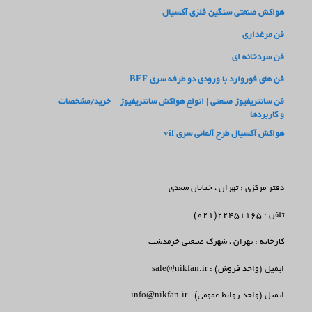
هواکش صنعتی سنگین فلزی آکسیال
فن مرغداری
فن سردخانه ای
فن های فوروارد با ورودی دو طرفه سری BEF
فن سانتریفیوژ صنعتی | انواع هواکش سانتریفیوژ – خرید/مشخصات
و کاربردها
هواکش آکسیال طرح آلمانی سری vif
دفتر مرکزی : تهران ، خیابان سعدی
تلفن : 22451165(021)
کارخانه : تهران ، شهرک صنعتی خرمدشت
ایمیل (واحد فروش) : sale@nikfan.ir
ایمیل (واحد روابط عمومی) : info@nikfan.ir