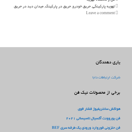
Tags
تهویه پارکینگی
,
حریق خودرو
,
حریق در پارکینگ
,
میدان دید در حریق
Leave a comment
یاری دهندگان
شرکت ارتباطات دابا
برخی از محصولات نیک فن
هواکش سانتریفیوژ فشار قوی
فن یوروونت آکسیال تاسیساتی 2021
فن حلزونی فوروارد ورودی یک طرفه سری BEF