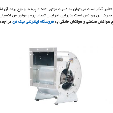
تاثیر گذار است می توان به قدرت موتور، تعداد پره ها و نوع برند آن اشا
 قدرت این هواکش است بنابراین افزایش تعداد پره و موتور فن اکسیال ا
اع هواکش صنعتی
و
هواکش خانگی
به
فروشگاه اینترنتی نیک فن
مراجعه 