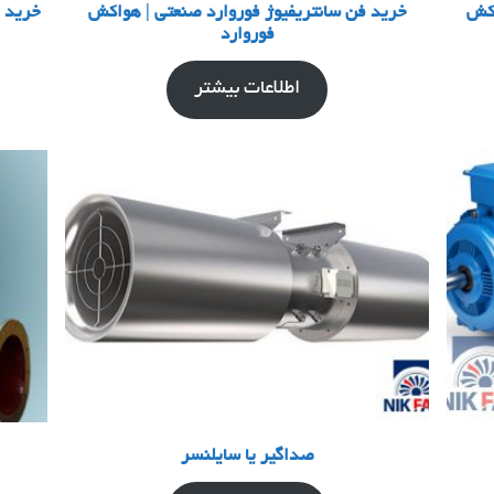
اکش
خرید فن سانتریفیوژ فوروارد صنعتی | هواکش
خرید ف
فوروارد
اطلاعات بیشتر
صداگیر یا سایلنسر