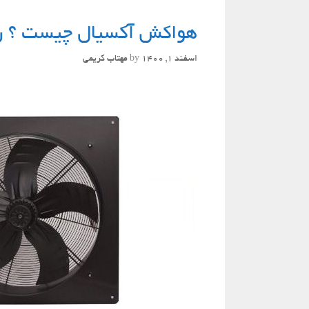
هواکش آکسیال چیست ؟ راهن
اسفند 1, 1400
by
مهتاب کریمی