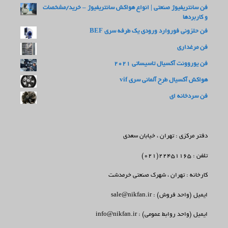
فن سانتریفیوژ صنعتی | انواع هواکش سانتریفیوژ – خرید/مشخصات
و کاربردها
فن حلزونی فوروارد ورودی یک طرفه سری BEF
فن مرغداری
فن یوروونت آکسیال تاسیساتی 2021
هواکش آکسیال طرح آلمانی سری vif
فن سردخانه ای
دفتر مرکزی : تهران ، خیابان سعدی
تلفن : 22451165(021)
کارخانه : تهران ، شهرک صنعتی خرمدشت
ایمیل (واحد فروش) : sale@nikfan.ir
ایمیل (واحد روابط عمومی) : info@nikfan.ir