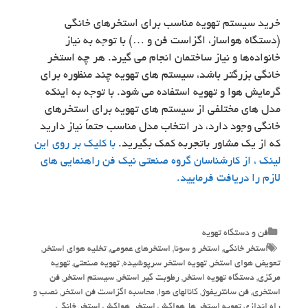
خرید سیستم تهویه مناسب برای استخرهای خانگی
(دستگاه هواساز، اگزاست فن و …) با توجه به نیاز
خانواده‌ها و نیاز ساختمان انجام می گیرد. هر چه استخر
خانگی بزرگتر باشد، سیستم های تهویه چند منظوره برای
گرمایش هوا و تهویه استفاده می شود. با توجه به اینکه
مدل های مختلفی از سیستم های تهویه برای استخرهای
خانگی وجود دارد، در انتخاب مدل مناسب حتماً نیاز دارید
که از یک مشاور باتجربه کمک بگیرید.
با کلیک بر روی این
لینک ، از کارشناسان گروه صنعتی نیک فن راهنمایی های
لازم را دریافت فرمایید.
Categories
فن و دستگاه تهویه
Tags
استخر خانگی
,
استخر و سونا
,
استخرهای عمومی
,
تخلیه هوای استخر
,
تعویض هوای استخر
,
تهویه استخر سرپوشیده
,
تهویه صنعتی
,
تهویه
مرکزی
,
دستگاه تهویه استخر
,
رطوبت گیر استخر
,
سیستم استخر
,
فن
استخری
,
فن سانتریفوژ
,
کانالهای هوا
,
محاسبه اگزاست فن استخر
,
نصب و
راه اندازی تهویه استخر ها
,
هواکش استخر
,
هواکش استخر خانگی
,