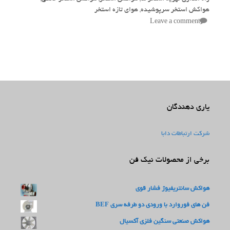
هواکش استخر سرپوشیده
,
هوای تازه استخر
Leave a comment
یاری دهندگان
شرکت ارتباطات دابا
برخی از محصولات نیک فن
هواکش سانتریفیوژ فشار قوی
فن های فوروارد با ورودی دو طرفه سری BEF
هواکش صنعتی سنگین فلزی آکسیال