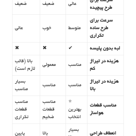
سرعت برای
عالی
ضعیف
ضعیف
طرح پیچیده
سرعت برای
طرح ساده
متوسط
خوب
عالی
تکراری
لبه بدون پلیسه
✔
✖
✖
هزینه در تیراژ
بالا (قالب
مناسب
معمولی
کم
لازم است)
هزینه در تیراژ
بسیار
مناسب
مناسب
بالا
مناسب
⭐
مناسب
مناسب
مناسب قطعات
بهترین
قطعات
قطعات
هواساز
انتخاب
ضخیم
تکراری
بسیار
انعطاف طراحی
بالا
پایین