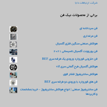
شرکت ارتباطات دابا
برخی از محصولات نیک فن
فن سردخانه ای
فن مرغداری
هواکش صنعتی سنگین فلزی آکسیال
فن یوروونت آکسیال تاسیساتی 2021
فن حلزونی فوروارد ورودی یک طرفه سری BEF
هواکش آکسیال طرح آلمانی سری vif
هواکش سانتریفیوژ فشار قوی
فن های فوروارد با ورودی دو طرفه سری BEF
فن سانتریفیوژ صنعتی | انواع هواکش سانتریفیوژ – خرید/مشخصات
و کاربردها