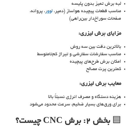
لبه برش تمیز بدون پلیسه
مناسب قطعات پیچیده هواساز (دمپر،
لوور
، پروانه،
صفحات سوراخ‌دار بین‌راهی)
مزایای
برش لیزری
:
بالاترین دقت بین سه روش
مناسب سفارشات سفارشی و تیراژ کم‌تا‌متوسط
امکان برش طرح‌های پیچیده
کمترین پرت مصالح
معایب
برش لیزری
:
هزینه دستگاه و مصرف انرژی نسبتاً بالا
برای ورق‌های بسیار ضخیم، سرعت محدود می‌شود
🟦
بخش ۲: برش CNC چیست؟