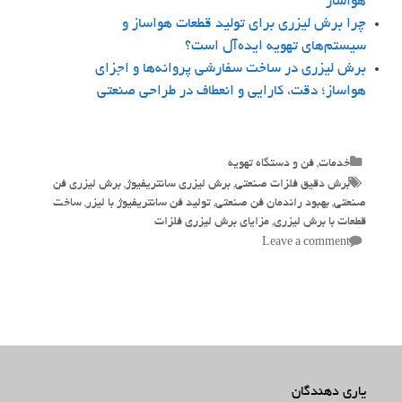
هواساز
چرا برش لیزری برای تولید قطعات هواساز و
سیستم‌های تهویه ایده‌آل است؟
برش لیزری در ساخت سفارشی پروانه‌ها و اجزای
هواساز؛ دقت، کارایی و انعطاف در طراحی صنعتی
Categories
خدمات
,
فن و دستگاه تهویه
Tags
برش دقیق فلزات صنعتی
,
برش لیزری سانتریفیوژ
,
برش لیزری فن
صنعتی
,
بهبود راندمان فن صنعتی
,
تولید فن سانتریفیوژ با لیزر
,
ساخت
قطعات با برش لیزری
,
مزایای برش لیزری فلزات
Leave a comment
یاری دهندگان