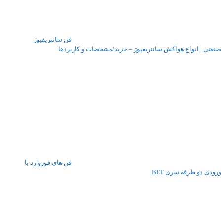
فن سانتریفیوژ
صنعتی | انواع هواکش سانتریفیوژ – خرید/مشخصات و کاربردها
فن های فوروارد با
ورودی دو طرفه سری BEF