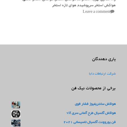
هواکش استخر سرپوشیده
,
هوای تازه استخر
Leave a comment
یاری دهندگان
شرکت ارتباطات دابا
برخی از محصولات نیک فن
هواکش سانتریفیوژ فشار قوی
هواکش آکسیال طرح آلمانی سری vif
فن یوروونت آکسیال تاسیساتی 2021