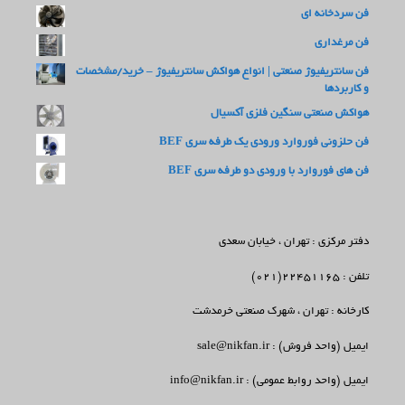
فن سردخانه ای
فن مرغداری
فن سانتریفیوژ صنعتی | انواع هواکش سانتریفیوژ – خرید/مشخصات
و کاربردها
هواکش صنعتی سنگین فلزی آکسیال
فن حلزونی فوروارد ورودی یک طرفه سری BEF
فن های فوروارد با ورودی دو طرفه سری BEF
دفتر مرکزی : تهران ، خیابان سعدی
تلفن : 22451165(021)
کارخانه : تهران ، شهرک صنعتی خرمدشت
ایمیل (واحد فروش) : sale@nikfan.ir
ایمیل (واحد روابط عمومی) : info@nikfan.ir