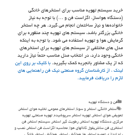
خرید سیستم تهویه مناسب برای استخرهای خانگی
(دستگاه هواساز، اگزاست فن و …) با توجه به نیاز
خانواده‌ها و نیاز ساختمان انجام می گیرد. هر چه استخر
خانگی بزرگتر باشد، سیستم های تهویه چند منظوره برای
گرمایش هوا و تهویه استفاده می شود. با توجه به اینکه
مدل های مختلفی از سیستم های تهویه برای استخرهای
خانگی وجود دارد، در انتخاب مدل مناسب حتماً نیاز دارید
که از یک مشاور باتجربه کمک بگیرید.
با کلیک بر روی این
لینک ، از کارشناسان گروه صنعتی نیک فن راهنمایی های
لازم را دریافت فرمایید.
Categories
فن و دستگاه تهویه
Tags
استخر خانگی
,
استخر و سونا
,
استخرهای عمومی
,
تخلیه هوای استخر
,
تعویض هوای استخر
,
تهویه استخر سرپوشیده
,
تهویه صنعتی
,
تهویه
مرکزی
,
دستگاه تهویه استخر
,
رطوبت گیر استخر
,
سیستم استخر
,
فن
استخری
,
فن سانتریفوژ
,
کانالهای هوا
,
محاسبه اگزاست فن استخر
,
نصب و
راه اندازی تهویه استخر ها
,
هواکش استخر
,
هواکش استخر خانگی
,