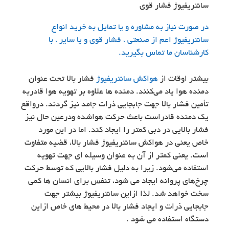
سانتریفیوژ فشار قوی
در صورت نیاز به مشاوره و یا تمایل به خرید انواع
سانتریفیوژ اعم از صنعتی ، فشار قوی و یا سایر ، با
کارشناسان ما تماس بگیرید.
بیشتر اوقات از
هواکش سانتریفیوژ
فشار بالا تحت عنوان
دمنده هوا یاد می‌کنند. دمنده ها علاوه بر تهویه هوا قادربه
تأمین فشار بالا جهت جابجایی ذرات جامد نیز گردند. درواقع
یک دمنده قادراست باعث حرکت هواشده ودرعین حال نیز
فشار بالایی در دبی کمتر را ایجاد کند. اما در این مورد
خاص یعنی در هواکش سانتریفیوژ فشار بالا، قضیه متفاوت
است. یعنی کمتر از آن به عنوان وسیله ای جهت تهویه
استفاده می‌شود. زیرا به دلیل فشار بالایی که توسط حرکت
چرخ‌های پروانه ایجاد می شود، تنفس برای انسان ها کمی
سخت خواهد شد. لذا ازاین سانتریفیوژ بیشتر جهت
جابجایی ذرات و ایجاد فشار بالا در محیط های خاص ازاین
دستگاه استفاده می شود .