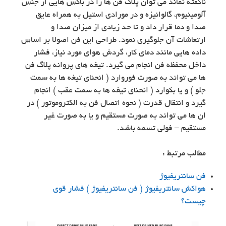
ناگفته نماند می توان پلاگ فن ها را در باکس هایی از جنس
آلومینیوم، گالوانیزه و در مورادی استیل به همراه عایق
صدا و دما قرار داد و تا حد زیادی از میزان صدا و
ارتعاشات آن جلوگیری نمود. طراحی این فن اصولا بر اساس
داده هایی مانند دمای کار، گردش هوای مورد نیاز، فشار
داخل محفظه فن انجام می گیرد. تیغه های پروانه پلاگ فن
ها می تواند به صورت فوروارد ( انحنای تیغه ها به سمت
جلو ) و یا بکوارد ( انحنای تیغه ها به سمت عقب ) انجام
گیرد و انتقال قدرت ( نحوه اتصال فن به الکتروموتور ) در
ان ها می تواند به صورت مستقیم و یا به صورت غیر
مستقیم – فولی تسمه باشد.
مطالب مرتبط :
فن سانتریفیوژ
هواکش سانتریفیوژ ( فن سانتریفیوژ ) فشار قوی
چیست؟