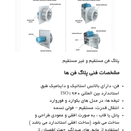
پلاگ فن مستقیم و غیر مستقیم
مشخصات فنی پلاگ فن ها
فن: دارای بالانس استاتیک و داینامیک طبق
استاندارد بین المللی ISO1940
تیغه ها: در مدل های بکوارد و فوروارد
انتقال قدرت: مستقیم – فولی تسمه
پانل یا قاب : به صورت افقی و عمودی طراحی و
ساخت می شود (ساخت افقی استاندارد می باشد )
استفاده از عایق های صداگیر جهت اطمینان از