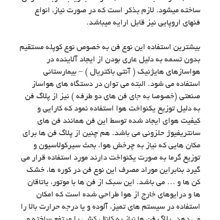
ساخته میشود. لازم بذکر است که در صورت نیاز، انواع
فنهای اروپایی نیز قابل ارایه میباشد.
بیشترین استفاده این نوع فن به خصوص نوع کوپله مستقیم
بدون تسمه به دلیل عاری بودن از ایجاد آلاینده در
هواسازهای هایژنیک ( آنتی باکتریال ) – بیمارستانی
استفاده می شود. البته می توان در دستگاه های هواساز
صنعتی (خصوصا به جای فن های دو طرفه ) نیز از پلاگ فن
به دلیل توزیع یکنواخت هوا استفاده نمود که کارایی و
کیفیت هوای ایجاد شده توسط این فن همانند فن های
سانتریفیوژ حلزونی می باشد. هم چنین از پلاگ فن ها برای
مکان هایی که نیاز به چرخش هوا، بحث سیرکولاسیون و
توزیع گرما به صورت یکنواخت دارند مورد استفاده قرار می
گیرد بنابراین موراد مصرف این نوع فن در کوره ها، خشک
کن ها و … می باشد. این سبک از فن ها با موتور، یاتاقان
ها و درایوهای خارج از هوا طراحی شده است که امکان
استفاده در سیستم های تمیز، آلوده و یا درجه حرارت بالا را
می دهد. پلاگ فن ها نیاز به کانال کشی را مرتفع ساخته و