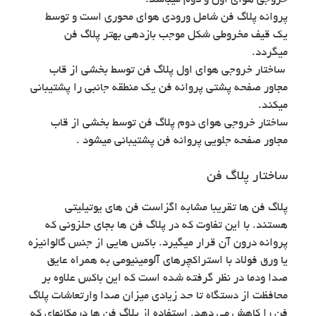
خروجی هوای اول و دوم میباشد.
پروانه پلاگ فن شامل ورودی هوای محوری است و توسط
یک قیف مخروطی شکل موجب بازدهی بهتر پلاگ فن
میگردد.
ساختار خروجی هوای اول پلاگ فن توسط بخشی از قاب
مجاور صفحه پشتی پروانه فن یک منطقه جانبی را پشتیبانی
میکند.
ساختار خروجی هوای دوم پلاگ فن توسط بخشی از قاب
مجاور صفحه جلویی پروانه فن پشتیبانی میشود .
ساختار پلاگ فن
پلاگ فن ها تقریبا مشابه اگزاست فن های یوتیلیتی
هستند. با این تفاوت که در پلاگ فن ها بجای حلزونی که
پروانه درون آن قرار میگیرد. باکس هایی از جنس گالوانیزه
یا ورق فولاد با استراکچرهای آلومینیومی به همراه عایق
صدا ودما در نظر گرفته شده است که این باکس علاوه بر
محافظت از دستگاه تا حد زیادی میزان صدا وارتعاشات پلاگ
فن را کاهش می دهد. استفاده از پلاگ فن ها درمکانهای که