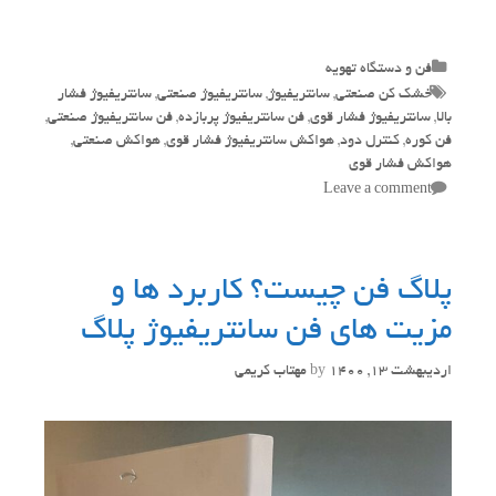
Categories
فن و دستگاه تهویه
Tags
خشک کن صنعتی
,
سانتریفیوژ
,
سانتریفیوژ صنعتی
,
سانتریفیوژ فشار
بالا
,
سانتریفیوژ فشار قوی
,
فن سانتریفیوژ پربازده
,
فن سانتریفیوژ صنعتی
,
فن کوره
,
کنترل دود
,
هواکش سانتریفیوژ فشار قوی
,
هواکش صنعتی
,
هواکش فشار قوی
Leave a comment
پلاگ فن چیست؟ کاربرد ها و
مزیت های فن سانتریفیوژ پلاگ
اردیبهشت 13, 1400
by
مهتاب کریمی