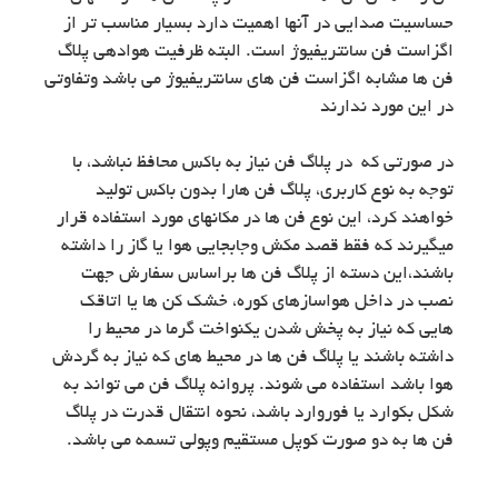
حساسیت صدایی در آنها اهمیت دارد بسیار مناسب تر از
اگزاست فن سانتریفیوژ است. البته ظرفیت هوادهی پلاگ
فن ها مشابه اگزاست فن های سانتریفیوژ می باشد وتفاوتی
در این مورد ندارند
در صورتی که در پلاگ فن نیاز به باکس محافظ نباشد، با
توجه به نوع کاربری، پلاگ فن هارا بدون باکس تولید
خواهند کرد، این نوع فن ها در مکانهای مورد استفاده قرار
میگیرند که فقط قصد مکش وجابجایی هوا یا گاز را داشته
باشند،این دسته از پلاگ فن ها براساس سفارش جهت
نصب در داخل هواسازهای کوره، خشک کن ها یا اتاقک
هایی که نیاز به پخش شدن یکنواخت گرما در محیط را
داشته باشند یا پلاگ فن ها در محیط های که نیاز به گردش
هوا باشد استفاده می شوند. پروانه پلاگ فن می تواند به
شکل بکوارد یا فوروارد باشد، نحوه انتقال قدرت در پلاگ
فن ها به دو صورت کوپل مستقیم وپولی تسمه می باشد.